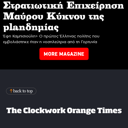
Στρατιωτική Επιχείρηση
Mαύρου Κύκνου της
planδημίας
Έφη Καμπισιούλη> Ο πρώτος Έλληνας πολίτης που
εμβολιάστηκε ήταν η νοσηλεύτρια από τη Γορτυνία
MORE MAGAZINE