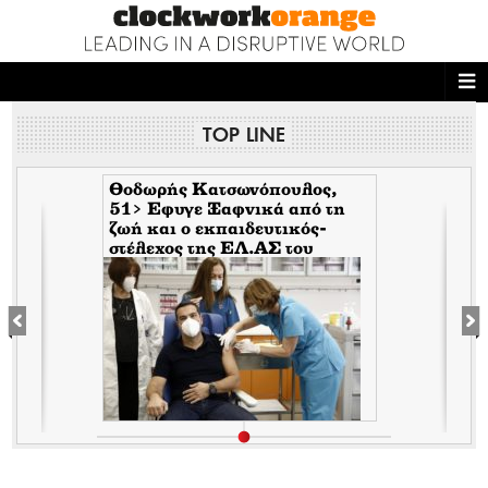
ΑΡΧΙΚΗ
TOP LINE
NEWS DESK
READ THIS
Θοδωρής Κατσωνόπουλος,
51> Εφυγε Ξαφνικά από τη
ζωή και ο εκπαιδευτικός-
ECONOMY
στέλεχος της EΛ.ΑΣ του
Τσίπρα, λίγο αφότου έφυγε
THE ONES WHO DO
ξαφνικά και ο Ανδρέας
Μπρακούλιας, 55 του
Mέρα25
MAGAZINE
FASHION
PEOPLE
WELLNESS