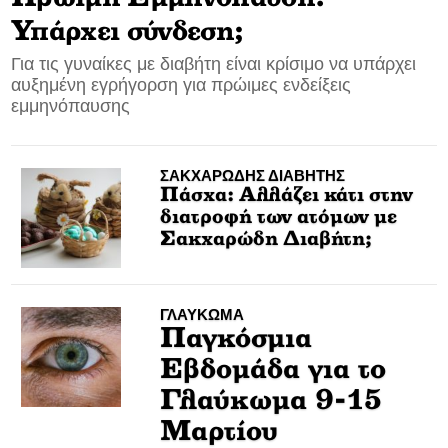
Υπάρχει σύνδεση;
CONTACT
Για τις γυναίκες με διαβήτη είναι κρίσιμο να υπάρχει
αυξημένη εγρήγορση για πρώιμες ενδείξεις
ADVERTISE
εμμηνόπαυσης
ΣΑΚΧΑΡΩΔΗΣ ΔΙΑΒΗΤΗΣ
Πάσχα: Αλλάζει κάτι στην
διατροφή των ατόμων με
Σακχαρώδη Διαβήτη;
ΓΛΑΥΚΩΜΑ
Παγκόσμια
Εβδομάδα για το
Γλαύκωμα 9-15
Μαρτίου