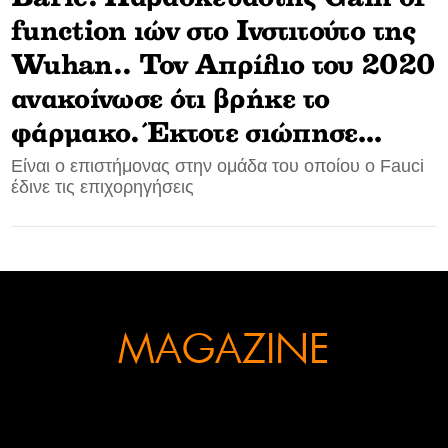
function ιών στο Ινστιτούτο της
CONTACT
Wuhan.. Τον Απρίλιο του 2020
ADVERTISE
ανακοίνωσε ότι βρήκε το
φάρμακο. Έκτοτε σιώπησε…
Είναι ο επιστήμονας στην ομάδα του οποίου ο Fauci
έδινε τις επιχορηγήσεις
MAGAZINE