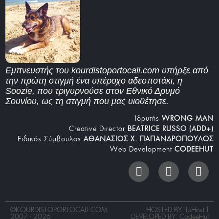
Εμπνευστής του kourdistoportocali.com υπήρξε από
την πρώτη στιγμή ένα υπέροχο αδεσποτάκι, η
Soozie, που τριγυρνούσε στον Εθνικό Δρυμό
Σουνίου, ως τη στιγμή που μας υιοθέτησε.
Iδρυτής
WRONG MAN
Creative Director
BEATRICE RUSSO (ADD+)
Ειδικός Σύμβουλος
ΑΘΑΝΑΣΙΟΣ Χ. ΠΑΠΑΝΔΡΟΠΟΥΛΟΣ
Web Development
CODEEHUT
©
KOURDISTOPORTOCALI.COM
HOSTED BY: IpHost |
2007 - 2026
DEVELOPED BY:
CodeeHut