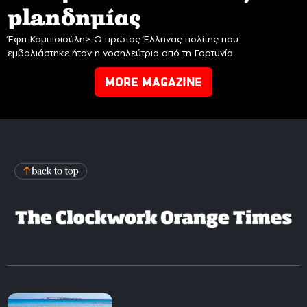
planδημίας
Έφη Καμπισιούλη> Ο πρώτος Έλληνας πολίτης που
εμβολιάστηκε ήταν η νοσηλεύτρια από τη Γορτυνία
MORE MAGAZINE