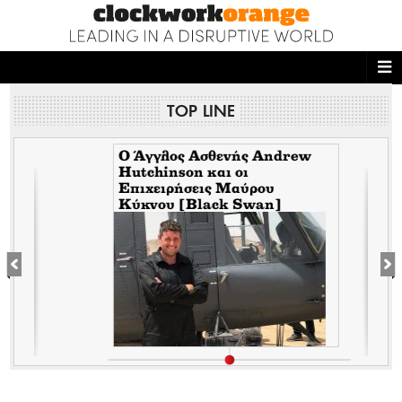
ΑΡΧΙΚΗ
TOP LINE
NEWS DESK
READ THIS
Ο Άγγλος Ασθενής Andrew
Hutchinson και οι
Επιχειρήσεις Μαύρου
ECONOMY
Κύκνου [Black Swan]
THE ONES WHO DO
MAGAZINE
FASHION
PEOPLE
WELLNESS