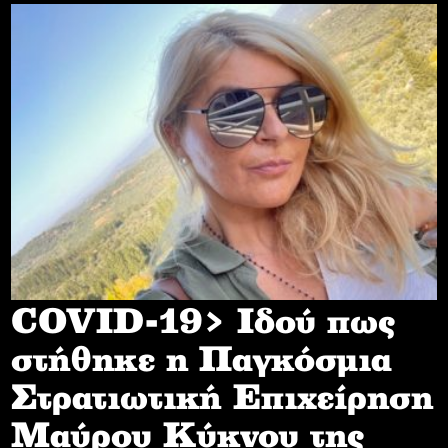
COVID-19> Iδού πως
στήθηκε η Παγκόσμια
Στρατιωτική Επιχείρηση
Mαύρου Κύκνου της