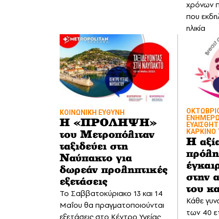
χρόνων 
που εκδη
ηλικία
ΟΚΤΩΒΡΙ
ΚΟΙΝΩΝΙΚΗ ΕΥΘΥΝΗ
ΕΝΗΜΕΡΩ
Η «ΠΡΟΛΗΨΗ»
ΕΥΑΙΣΘΗΤ
ΚΑΡΚΙΝΟ
του Μετροπόλιταν
Η αξί
ταξιδεύει στη
πρόλη
Ναύπακτο για
έγκαι
δωρεάν προληπτικές
στην 
εξετάσεις
του κ
Το Σαββατοκύριακο 13 και 14
Κάθε γυνα
Μαΐου θα πραγματοποιούνται
των 40 ε
εξετάσεις στο Κέντρο Υγείας