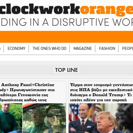
S
ECONOMY
THE ONES WHO DO
MAGAZINE
FASHION
PEOP
TOP LINE
 Anthony Fauci+Christine
Τέρμα στον τουρισμό γεννήσεω
ady> Πρωταγωνίστησαν στη
στις ΗΠΑ βάζει με εκτελεστικό
αλύτερη Γενοκτονία της
διάταγμα ο Donald Trump> Τι
θρωπότητας καθώς τους
ισχύει πλέον για την παροχή
υπταν οι μηντιακές ερπύστριες
υπηκοότητας
 deep state. Τώρα η σύζυγος
νει το δάχτυλο στους
τορεπόρτερ