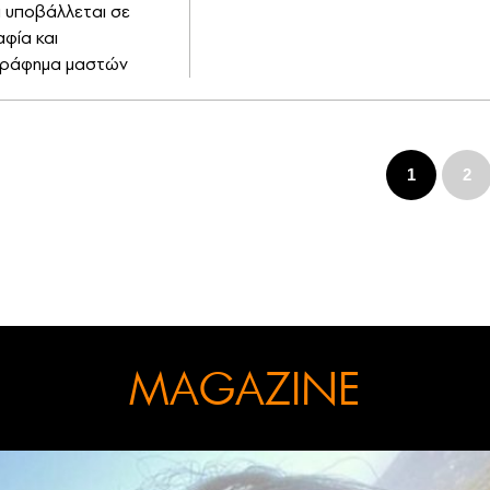
α υποβάλλεται σε
φία και
γράφημα μαστών
1
2
MAGAZINE