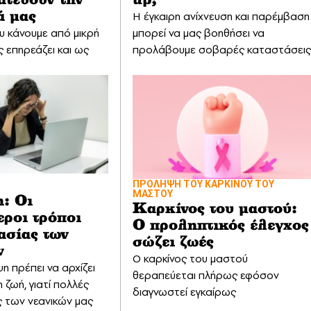
ατεύουν την
up;
Η έγκαιρη ανίχνευση και παρέμβαση
ά μας
υ κάνουμε από μικρή
μπορεί να μας βοηθήσει να
ας επηρεάζει και ως
προλάβουμε σοβαρές καταστάσει
ΠΡΟΛΗΨΗ ΤΟΥ ΚΑΡΚΙΝΟΥ ΤΟΥ
ΜΑΣΤΟΥ
: Οι
Καρκίνος του μαστού:
εροι τρόποι
Ο προληπτικός έλεγχος
ασίας των
σώζει ζωές
ν
Ο καρκίνος του μαστού
η πρέπει να αρχίζει
θεραπεύεται πλήρως εφόσον
 ζωή, γιατί πολλές
διαγνωστεί εγκαίρως
ς των νεανικών μας