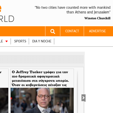
CONTACT
ADVERTISE
LE
SPORTS
DIA Y NOCHE
ν
Ο Jeffrey Tucker γράφει για την
Ο Άνθρωπος του Θεο
πιο δραματική αφηγηματική
Χρυσοθήρες της Βου
μετατόπιση στη σύγχρονη ιστορία.
Όταν οι κυβερνήσεις πέταξαν τις
μάσκες τους