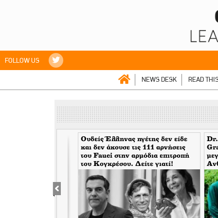
FOLLOW US
NEWS DESK
READ THI
mes> Η Wall Street
Ουδείς Έλληνας ηγέτης δεν είδε
Dr.
 προβλέψεις. Μην
και δεν άκουσε τις 111 αρνήσεις
Gr
α. Eίναι συνήθως
του Fauci στην αρμόδια επιτροπή
μεγ
και κάποιες πέφτουν
του Κογκρέσου. Δείτε γιατί!
Αν
κάλ
του
υψώ
φω