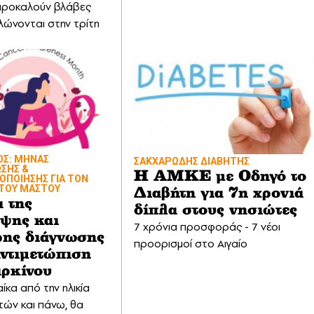
προκαλούν βλάβες
λώνονται στην τρίτη
ΟΣ: ΜΗΝΑΣ
ΣΑΚΧΑΡΩΔΗΣ ΔΙΑΒΗΤΗΣ
ΣΗΣ &
Η ΑΜΚΕ με Οδηγό το
ΟΠΟΙΗΣΗΣ ΓΙΑ ΤΟΝ
 ΤΟΥ ΜΑΣΤΟΥ
Διαβήτη για 7η χρονιά
α της
δίπλα στους νησιώτες
ψης και
7 χρόνια προσφοράς - 7 νέοι
ρης διάγνωσης
προορισμοί στο Αιγαίο
αντιμετώπιση
αρκίνου
ίκα από την ηλικία
τών και πάνω, θα