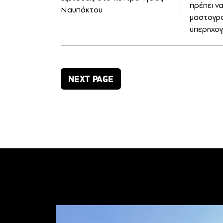
πρέπει ν
Ναυπάκτου
μαστογρα
υπερηχο
NEXT PAGE