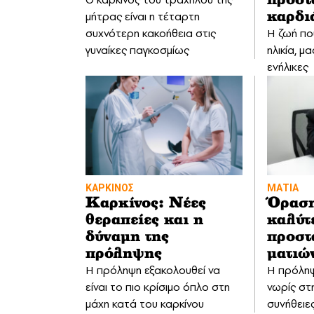
προστ
μήτρας είναι η τέταρτη
καρδι
συχνότερη κακοήθεια στις
Η ζωή πο
γυναίκες παγκοσμίως
ηλικία, μ
ενήλικες
ΚΑΡΚΙΝΟΣ
ΜΑΤΙΑ
Καρκίνος: Νέες
Όραση
θεραπείες και η
καλύτ
δύναμη της
προστ
πρόληψης
ματιώ
Η πρόληψη εξακολουθεί να
Η πρόληψ
είναι το πιο κρίσιμο όπλο στη
νωρίς στη
μάχη κατά του καρκίνου
συνήθειε