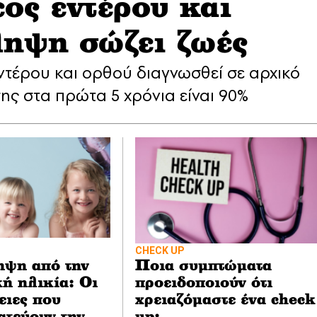
ος εντέρου και
ηψη σώζει ζωές
ντέρου και ορθού διαγνωσθεί σε αρχικό
σης στα πρώτα 5 χρόνια είναι 90%
CHECK UP
ψη από την
Ποια συμπτώματα
κή ηλικία: Οι
προειδοποιούν ότι
ειες που
χρειαζόμαστε ένα check