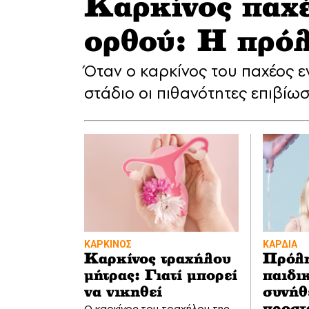
Καρκίνος παχέ
ορθού: Η πρόλ
Όταν ο καρκίνος του παχέος ε
στάδιο οι πιθανότητες επιβίω
ΚΑΡΚΙΝΟΣ
ΚΑΡΔΙΑ
Καρκίνος τραχήλου
Πρόλη
μήτρας: Γιατί μπορεί
παιδι
να νικηθεί
συνήθ
Ο καρκίνος του τραχήλου της