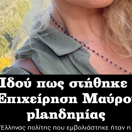
δού πως στήθηκε
 Επιχείρηση Mαύρο
planδημίας
Έλληνας πολίτης που εμβολιάστηκε ήταν η 