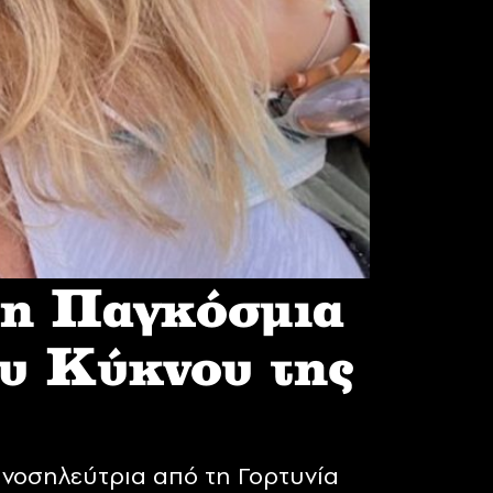
 η Παγκόσμια
υ Κύκνου της
νοσηλεύτρια από τη Γορτυνία