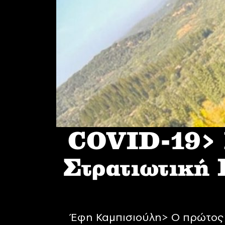
COVID-19> I
Στρατιωτική
Έφη Καμπισιούλη> Ο πρώτος 