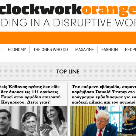
S
ECONOMY
THE ONES WHO DO
MAGAZINE
FASHION
PEOP
TOP LINE
είς Έλληνας ηγέτης δεν είδε
Την επόμενη εβδομάδα, σημαν
 δεν άκουσε τις 111 αρνήσεις
παρέμβαση Donald Trump στο
 Fauci στην αρμόδια επιτροπή
πρόγραμμα εμβολιασμών για τ
 Κογκρέσου. Δείτε γιατί!
παιδική ηλικία και τον αυτισμό