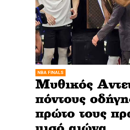
NBA FINALS
Μυθικός Αντε
πόντους οδήγη
πρώτο τους πρ
μισό αιώνα