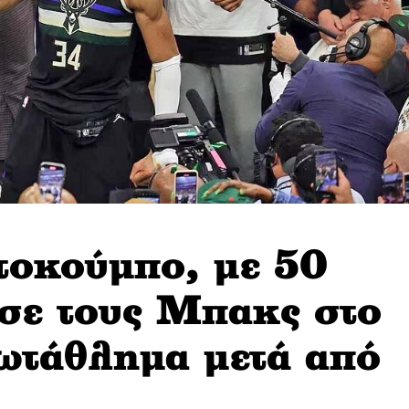
τoκούμπο, με 50
σε τους Μπακς στο
ωτάθλημα μετά από