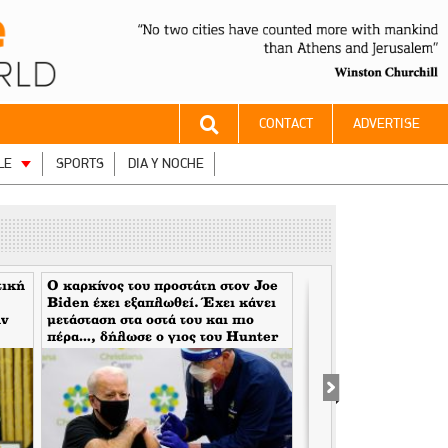
CONTACT
ADVERTISE
LE
SPORTS
DIA Y NOCHE
τική
Ο καρκίνος του προστάτη στον Joe
Ο Jeffrey Tucker γρ
Biden έχει εξαπλωθεί. Έχει κάνει
πιο δραματική αφηγ
ην
μετάσταση στα οστά του και πιο
μετατόπιση στη σύγχρ
πέρα…, δήλωσε ο γιος του Hunter
Όταν οι κυβερνήσεις 
Biden
μάσκες τους