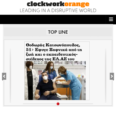
ΑΡΧΙΚΗ
TOP LINE
NEWS DESK
READ THIS
Θοδωρής Κατσωνόπουλος,
51> Εφυγε Ξαφνικά από τη
ζωή και ο εκπαιδευτικός-
ECONOMY
στέλεχος της EΛ.ΑΣ του
Τσίπρα, λίγο αφότου έφυγε
THE ONES WHO DO
ξαφνικά και ο Ανδρέας
Μπρακούλιας, 55 του
Mέρα25
MAGAZINE
FASHION
PEOPLE
WELLNESS