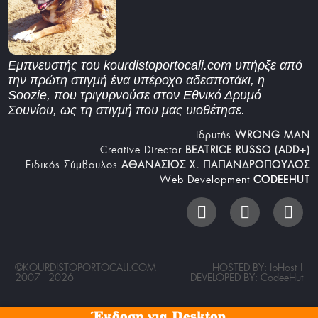
Εμπνευστής του kourdistoportocali.com υπήρξε από
την πρώτη στιγμή ένα υπέροχο αδεσποτάκι, η
Soozie, που τριγυρνούσε στον Εθνικό Δρυμό
Σουνίου, ως τη στιγμή που μας υιοθέτησε.
Iδρυτής
WRONG MAN
Creative Director
BEATRICE RUSSO (ADD+)
Ειδικός Σύμβουλος
ΑΘΑΝΑΣΙΟΣ Χ. ΠΑΠΑΝΔΡΟΠΟΥΛΟΣ
Web Development
CODEEHUT
©
KOURDISTOPORTOCALI.COM
HOSTED BY: IpHost |
2007 - 2026
DEVELOPED BY:
CodeeHut
Έκδοση για Desktop