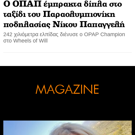
Ο ΟΠΑΠ έμπρακτα δίπλα στο
CONTACT
ταξίδι του Παραολυμπιονίκη
ποδηλασίας Νίκου Παπαγγελή
ADVERTISE
242 χιλιόμετρα ελπίδας διένυσε ο OPAP Champion
στο Wheels of Will
MAGAZINE