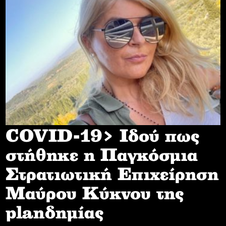
COVID-19> Iδού πως
στήθηκε η Παγκόσμια
Στρατιωτική Επιχείρηση
Mαύρου Κύκνου της
planδημίας