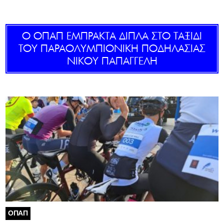
GOLDEN TRAVELLER
Ο ΟΠΑΠ ΕΜΠΡΑΚΤΑ ΔΙΠΛΑ ΣΤΟ ΤΑΞΙΔΙ
SOOZIE’S FRIENDS
ΤΟΥ ΠΑΡΑΟΛΥΜΠΙΟΝΙΚΗ ΠΟΔΗΛΑΣΙΑΣ
ΝΙΚΟΥ ΠΑΠΑΓΓΕΛΗ
CULTURE
TASTELAND
TECH
HEALTH
MEDIALAND
DRIVE
SPORTS
ΟΠΑΠ
DIA Y NOCHE