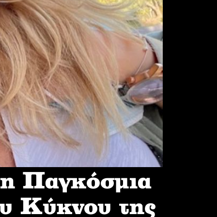
 η Παγκόσμια
υ Κύκνου της