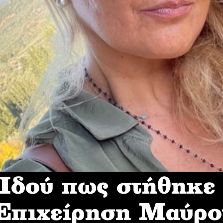
δού πως στήθηκε
 Επιχείρηση Mαύρο