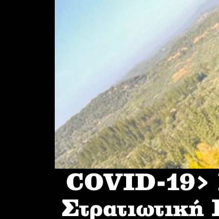
COVID-19> I
Στρατιωτική