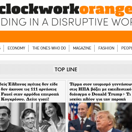
S
ECONOMY
THE ONES WHO DO
MAGAZINE
FASHION
PEOP
TOP LINE
είς Έλληνας ηγέτης δεν είδε
Τέρμα στον τουρισμό γεννήσεω
 δεν άκουσε τις 111 αρνήσεις
στις ΗΠΑ βάζει με εκτελεστικό
 Fauci στην αρμόδια επιτροπή
διάταγμα ο Donald Trump> Τι
 Κογκρέσου. Δείτε γιατί!
ισχύει πλέον για την παροχή
υπηκοότητας