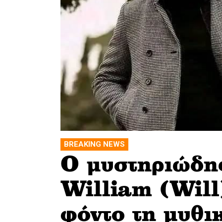
BREAKING NEWS
O μυστηριώδης
William (Will
φόντο τη μυθι