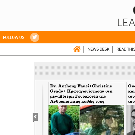
FOLLOW US
NEWS DESK
READ THI
ANCE> Eνας
Dr. Anthony Fauci+Christine
Ουδ
γονιστής με ειδική
Grady> Πρωταγωνίστησαν στη
και
σης στο πυρηνικό
μεγαλύτερη Γενοκτονία της
του
των ΗΠΑ
Ανθρωπότητας καθώς τους
του
κάλυπταν οι μηντιακές ερπύστριες
του deep state. Τώρα η σύζυγος
υψώνει το δάχτυλο στους
φωτορεπόρτερ