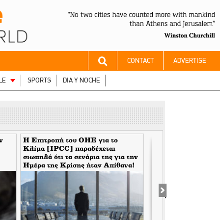
CONTACT
ADVERTISE
LE
SPORTS
DIA Y NOCHE
ν
Η Επιτροπή του ΟΗΕ για το
Ο Άνθρωπος του Θεο
Κλίμα [IPCC] παραδέχεται
Χρυσοθήρες της Βου
σιωπηλά ότι τα σενάρια της για την
Ημέρα της Κρίσης ήταν Aπίθανα!