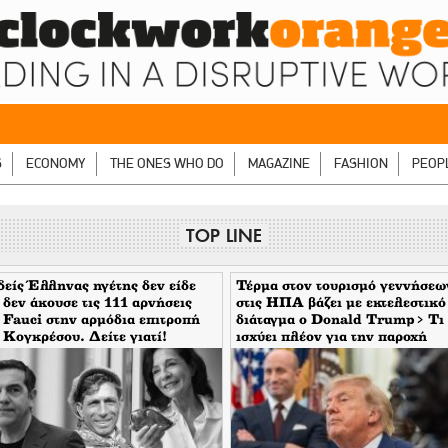
S
ECONOMY
THE ONES WHO DO
MAGAZINE
FASHION
PEOP
TOP LINE
είς Έλληνας ηγέτης δεν είδε
Τέρμα στον τουρισμό γεννήσεω
 δεν άκουσε τις 111 αρνήσεις
στις ΗΠΑ βάζει με εκτελεστικό
 Fauci στην αρμόδια επιτροπή
διάταγμα ο Donald Trump> Τι
 Κογκρέσου. Δείτε γιατί!
ισχύει πλέον για την παροχή
υπηκοότητας