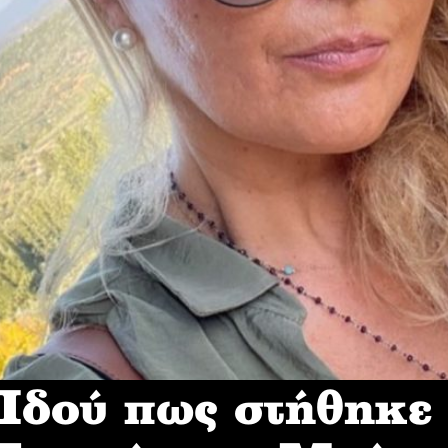
δού πως στήθηκε