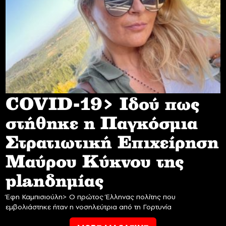
COVID-19> Iδού πως
στήθηκε η Παγκόσμια
Στρατιωτική Επιχείρηση
Mαύρου Κύκνου της
planδημίας
Έφη Καμπισιούλη> Ο πρώτος Έλληνας πολίτης που
εμβολιάστηκε ήταν η νοσηλεύτρια από τη Γορτυνία