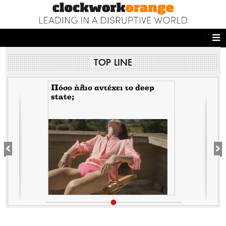
ΑΡΧΙΚΗ
TOP LINE
NEWS DESK
READ THIS
Πόσο ήλιο αντέχει το deep
state;
ECONOMY
THE ONES WHO DO
MAGAZINE
FASHION
PEOPLE
WELLNESS