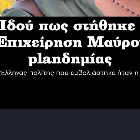
δού πως στήθηκε
 Επιχείρηση Mαύρο
planδημίας
Έλληνας πολίτης που εμβολιάστηκε ήταν η 