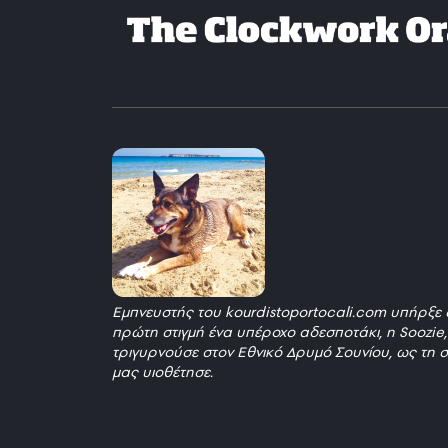
Εμπνευστής του kourdistoportocali.com υπήρξε 
πρώτη στιγμή ένα υπέροχο αδεσποτάκι, η Soozie
τριγυρνούσε στον Εθνικό Δρυμό Σουνίου, ως τη σ
μας υιοθέτησε.
_