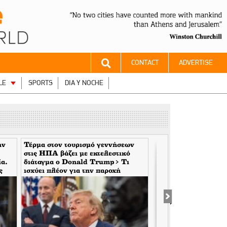
CONTACT
ADVERTISE
LE
SPORTS
DIA Y NOCHE
ην
Τέρμα στον τουρισμό γεννήσεων
Ο Άνθρωπος του Θεο
στις ΗΠΑ βάζει με εκτελεστικό
Χρυσοθήρες της Βου
ία.
διάταγμα ο Donald Trump> Τι
ς
ισχύει πλέον για την παροχή
υπηκοότητας