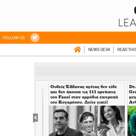
FOLLOW US
NEWS DESK
READ THI
mes> Η Wall Street
Ουδείς Έλληνας ηγέτης δεν είδε
Dr.
 προβλέψεις. Μην
και δεν άκουσε τις 111 αρνήσεις
Gr
α. Eίναι συνήθως
του Fauci στην αρμόδια επιτροπή
μεγ
και κάποιες πέφτουν
του Κογκρέσου. Δείτε γιατί!
Αν
κάλ
του
υψώ
φω