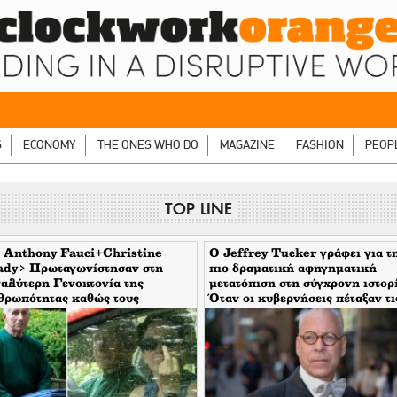
S
ECONOMY
THE ONES WHO DO
MAGAZINE
FASHION
PEOP
TOP LINE
 Anthony Fauci+Christine
Ο Jeffrey Tucker γράφει για τ
ady> Πρωταγωνίστησαν στη
πιο δραματική αφηγηματική
αλύτερη Γενοκτονία της
μετατόπιση στη σύγχρονη ιστορ
θρωπότητας καθώς τους
Όταν οι κυβερνήσεις πέταξαν τι
υπταν οι μηντιακές ερπύστριες
μάσκες τους
 deep state. Τώρα η σύζυγος
νει το δάχτυλο στους
τορεπόρτερ