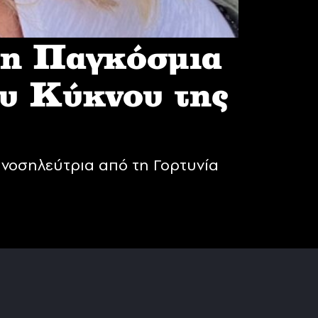
 η Παγκόσμια
υ Κύκνου της
νοσηλεύτρια από τη Γορτυνία