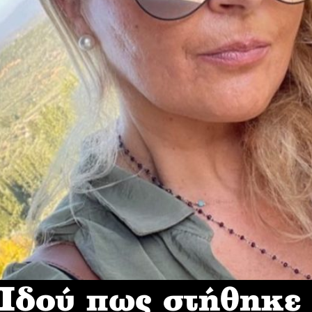
δού πως στήθηκε