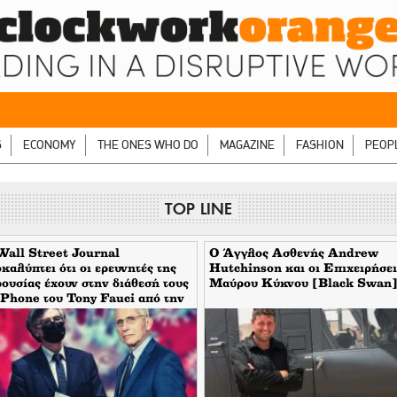
S
ECONOMY
THE ONES WHO DO
MAGAZINE
FASHION
PEOP
TOP LINE
all Street Journal
Ο Άγγλος Ασθενής Andrew
καλύπτει ότι οι ερευνητές της
Hutchinson και οι Επιχειρήσει
ουσίας έχουν στην διάθεσή τους
Μαύρου Κύκνου [Black Swan
iPhone του Tony Fauci από την
ίοδο της πανδημίας. Τι
αίνει αυτό για τον εμπλεκόμενο
τήρη Τσιόδρα