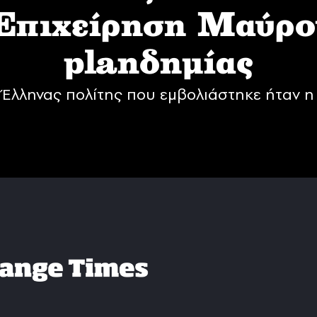
 Επιχείρηση Mαύρο
planδημίας
Έλληνας πολίτης που εμβολιάστηκε ήταν η 