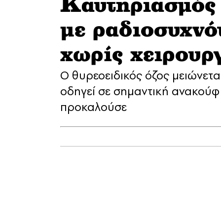
Καυτηριασμός 
με ραδιοσυχνό
χωρίς χειρουρ
Ο θυρεοειδικός όζος μειώνετα
οδηγεί σε σημαντική ανακού
προκαλούσε