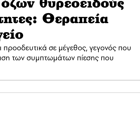
όζων θυρεοειδούς
τητες: Θεραπεία
γείο
ι προοδευτικά σε μέγεθος, γεγονός που
φιση των συμπτωμάτων πίεσης που