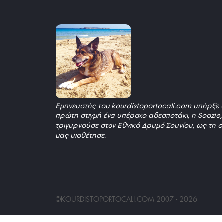
Εμπνευστής του kourdistoportocali.com υπήρξε 
πρώτη στιγμή ένα υπέροχο αδεσποτάκι, η Soozie
τριγυρνούσε στον Εθνικό Δρυμό Σουνίου, ως τη σ
μας υιοθέτησε.
_
©
KOURDISTOPORTOCALI.COM
2007 - 2026