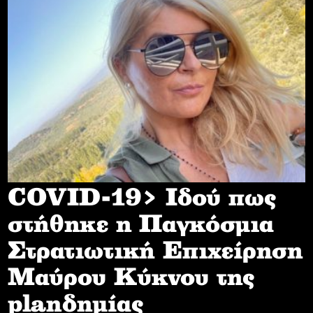
COVID-19> Iδού πως
στήθηκε η Παγκόσμια
Στρατιωτική Επιχείρηση
Mαύρου Κύκνου της
planδημίας