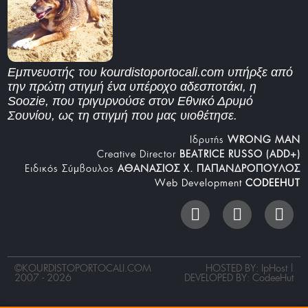
Εμπνευστής του kourdistoportocali.com υπήρξε από
την πρώτη στιγμή ένα υπέροχο αδεσποτάκι, η
Soozie, που τριγυρνούσε στον Εθνικό Δρυμό
Σουνίου, ως τη στιγμή που μας υιοθέτησε.
Iδρυτής
WRONG MAN
Creative Director
BEATRICE RUSSO (ADD+)
Ειδικός Σύμβουλος
ΑΘΑΝΑΣΙΟΣ Χ. ΠΑΠΑΝΔΡΟΠΟΥΛΟΣ
Web Development
CODEEHUT
©
KOURDISTOPORTOCALI.COM
HOSTED BY: IpHost |
2007 - 2026
DEVELOPED BY:
CodeeHut