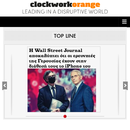
ΑΡΧΙΚΗ
TOP LINE
NEWS DESK
READ THIS
H Wall Street Journal
αποκαλύπτει ότι οι ερευνητές
της Γερουσίας έχουν στην
ECONOMY
διάθεσή τους το iPhone του
Tony Fauci από την περίοδο
THE ONES WHO DO
της πανδημίας. Τι σημαίνει
αυτό για τον εμπλεκόμενο
Σωτήρη Τσιόδρα
MAGAZINE
FASHION
PEOPLE
WELLNESS