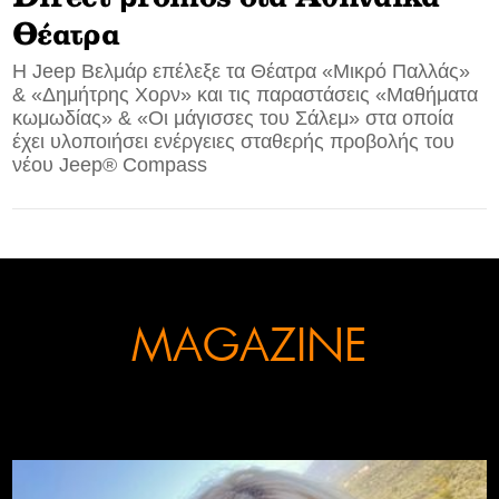
Θέατρα
CONTACT
Η Jeep Βελμάρ επέλεξε τα Θέατρα «Μικρό Παλλάς»
& «Δημήτρης Χορν» και τις παραστάσεις «Μαθήματα
ADVERTISE
κωμωδίας» & «Οι μάγισσες του Σάλεμ» στα οποία
έχει υλοποιήσει ενέργειες σταθερής προβολής του
νέου Jeep® Compass
MAGAZINE