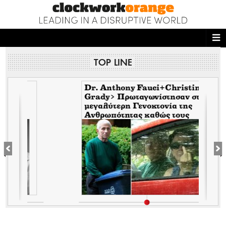
ΑΡΧΙΚΗ
TOP LINE
NEWS DESK
READ THIS
Dr. Anthony Fauci+Christine
Grady> Πρωταγωνίστησαν στη
μεγαλύτερη Γενοκτονία της
ECONOMY
Ανθρωπότητας καθώς τους
κάλυπταν οι μηντιακές
THE ONES WHO DO
ερπύστριες του deep state.
Τώρα η σύζυγος υψώνει το
δάχτυλο στους φωτορεπόρτερ
MAGAZINE
FASHION
PEOPLE
WELLNESS