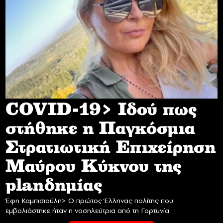
COVID-19> Iδού πως
στήθηκε η Παγκόσμια
Στρατιωτική Επιχείρηση
Mαύρου Κύκνου της
planδημίας
Έφη Καμπισιούλη> Ο πρώτος Έλληνας πολίτης που
εμβολιάστηκε ήταν η νοσηλεύτρια από τη Γορτυνία