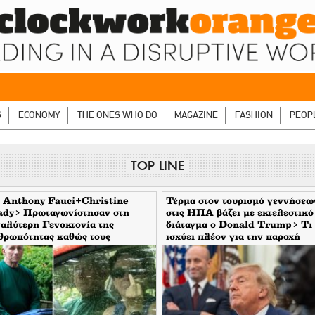
S
ECONOMY
THE ONES WHO DO
MAGAZINE
FASHION
PEOP
TOP LINE
 Anthony Fauci+Christine
Τέρμα στον τουρισμό γεννήσεω
ady> Πρωταγωνίστησαν στη
στις ΗΠΑ βάζει με εκτελεστικό
αλύτερη Γενοκτονία της
διάταγμα ο Donald Trump> Τι
θρωπότητας καθώς τους
ισχύει πλέον για την παροχή
υπταν οι μηντιακές ερπύστριες
υπηκοότητας
 deep state. Τώρα η σύζυγος
νει το δάχτυλο στους
τορεπόρτερ