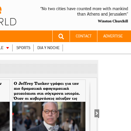
CONTACT
ADVERTISE
LE
SPORTS
DIA Y NOCHE
ν
Ο Jeffrey Tucker γράφει για την
Δύο μήνες πριν τις ε
πιο δραματική αφηγηματική
Βούλα Πατουλίδου με
μετατόπιση στη σύγχρονη ιστορία.
χαβούζα επικίνδυνω
Όταν οι κυβερνήσεις πέταξαν τις
Λιμάνι της Θεσσαλο
μάσκες τους