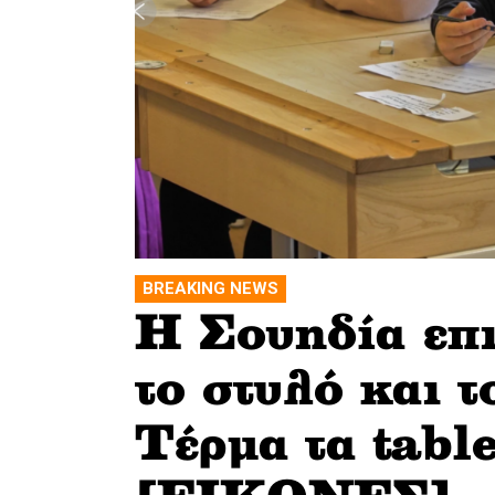
BREAKING NEWS
H Σουηδία επι
το στυλό και τ
Τέρμα τα table