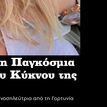
 η Παγκόσμια
υ Κύκνου της
νοσηλεύτρια από τη Γορτυνία