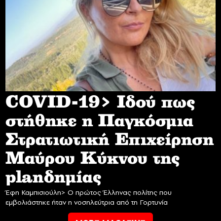
COVID-19> Iδού πως
στήθηκε η Παγκόσμια
Στρατιωτική Επιχείρηση
Mαύρου Κύκνου της
planδημίας
Έφη Καμπισιούλη> Ο πρώτος Έλληνας πολίτης που
εμβολιάστηκε ήταν η νοσηλεύτρια από τη Γορτυνία