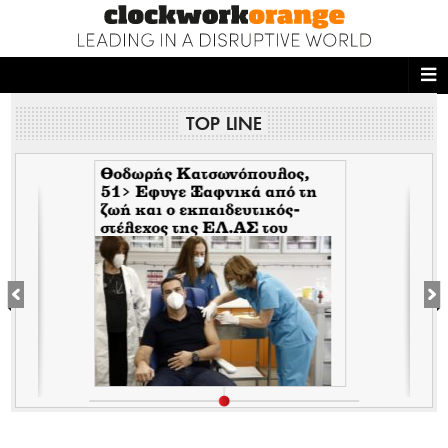
ΑΡΧΙΚΗ
TOP LINE
NEWS DESK
READ THIS
Θοδωρής Κατσωνόπουλος,
51> Εφυγε Ξαφνικά από τη
ζωή και ο εκπαιδευτικός-
ECONOMY
στέλεχος της EΛ.ΑΣ του
Τσίπρα, λίγο αφότου έφυγε
THE ONES WHO DO
ξαφνικά και ο Ανδρέας
Μπρακούλιας, 55 του
Mέρα25
MAGAZINE
FASHION
PEOPLE
WELLNESS