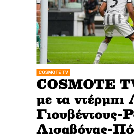
COSMOTE TV
COSMOTE TV>
με τα ντέρμπι
Γιουβέντους-Ρ
Λισαβόνας-Πόρ