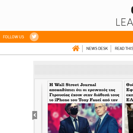
FOLLOW US
NEWS DESK
READ THI
ατιών: Που μπορεί να
H Wall Street Journal
Θο
αποκαλύπτει ότι οι ερευνητές της
Εφυ
Γερουσίας έχουν στην διάθεσή τους
εκπ
το iPhone του Tony Fauci από την
EΛ.
περίοδο της πανδημίας. Τι
έφυ
σημαίνει αυτό για τον εμπλεκόμενο
Μπ
Σωτήρη Τσιόδρα