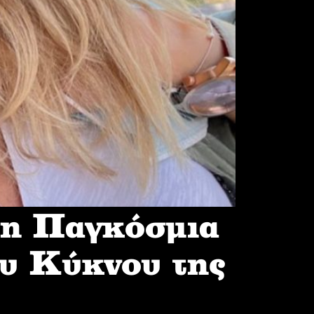
 η Παγκόσμια
υ Κύκνου της