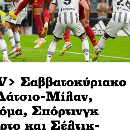
 Σαββατοκύριακο
 Λάτσιο-Μίλαν,
όμα, Σπόρτινγκ
το και Σέλτικ-