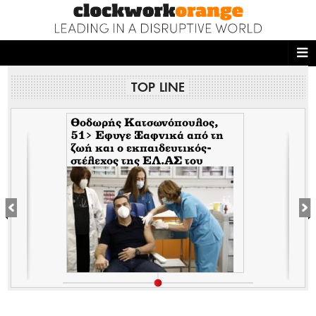
ΑΡΧΙΚΗ
TOP LINE
NEWS DESK
READ THIS
Θοδωρής Κατσωνόπουλος,
51> Εφυγε Ξαφνικά από τη
ζωή και ο εκπαιδευτικός-
ECONOMY
στέλεχος της EΛ.ΑΣ του
Τσίπρα, λίγο αφότου έφυγε
THE ONES WHO DO
ξαφνικά και ο Ανδρέας
Μπρακούλιας, 55 του
Mέρα25
MAGAZINE
FASHION
PEOPLE
WELLNESS