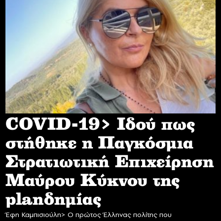
COVID-19> Iδού πως
στήθηκε η Παγκόσμια
Στρατιωτική Επιχείρηση
Mαύρου Κύκνου της
planδημίας
Έφη Καμπισιούλη> Ο πρώτος Έλληνας πολίτης που