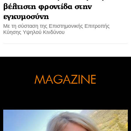
βέλτιστη φροντίδα στην
CONTACT
εγκυμοσύνη
ADVERTISE
Με τη σύσταση της Επιστημονικής Επιτροπής
Κύησης Υψηλού Κινδύνου
MAGAZINE