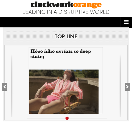
ΑΡΧΙΚΗ
TOP LINE
NEWS DESK
READ THIS
Πόσο ήλιο αντέχει το deep
state;
ECONOMY
THE ONES WHO DO
MAGAZINE
FASHION
PEOPLE
WELLNESS