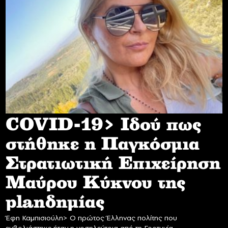
COVID-19> Iδού πως
στήθηκε η Παγκόσμια
Στρατιωτική Επιχείρηση
Mαύρου Κύκνου της
planδημίας
Έφη Καμπισιούλη> Ο πρώτος Έλληνας πολίτης που
εμβολιάστηκε ήταν η νοσηλεύτρια από τη Γορτυνία