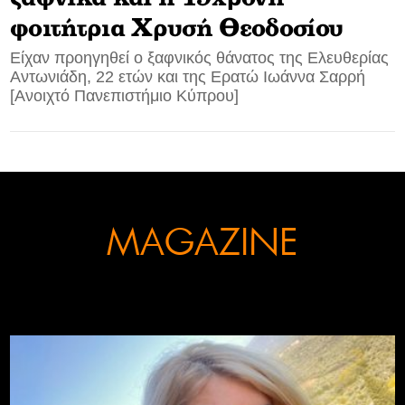
φοιτήτρια Χρυσή Θεοδοσίου
CONTACT
Είχαν προηγηθεί ο ξαφνικός θάνατος της Ελευθερίας
Αντωνιάδη, 22 ετών και της Ερατώ Ιωάννα Σαρρή
ADVERTISE
[Ανοιχτό Πανεπιστήμιο Κύπρου]
MAGAZINE