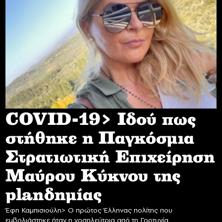
COVID-19> Iδού πως
στήθηκε η Παγκόσμια
Στρατιωτική Επιχείρηση
Mαύρου Κύκνου της
planδημίας
Έφη Καμπισιούλη> Ο πρώτος Έλληνας πολίτης που
εμβολιάστηκε ήταν η νοσηλεύτρια από τη Γορτυνία