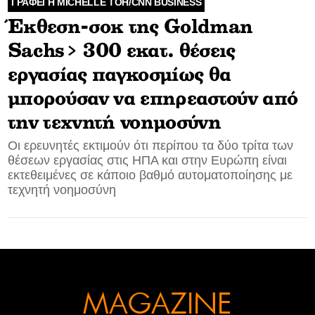
ΓΡΑΦΕΙ Η MICHELLE TOH/CNN BUSINESS
Έκθεση-σοκ της Goldman
CONTACT
Sachs> 300 εκατ. θέσεις
ADVERTISE
εργασίας παγκοσμίως θα
μπορούσαν να επηρεαστούν από
την τεχνητή νοημοσύνη
Οι ερευνητές εκτιμούν ότι περίπου τα δύο τρίτα των
θέσεων εργασίας στις ΗΠΑ και στην Ευρώπη είναι
εκτεθειμένες σε κάποιο βαθμό αυτοματοποίησης με
τεχνητή νοημοσύνη
MAGAZINE