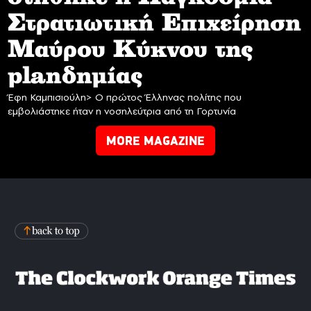
Στρατιωτική Επιχείρηση
Mαύρου Κύκνου της
planδημίας
Έφη Καμπισιούλη> Ο πρώτος Έλληνας πολίτης που
εμβολιάστηκε ήταν η νοσηλεύτρια από τη Γορτυνία
MORE MAGAZINE