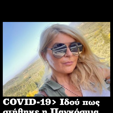
COVID-19> Iδού πως
στήθηκε η Παγκόσμια