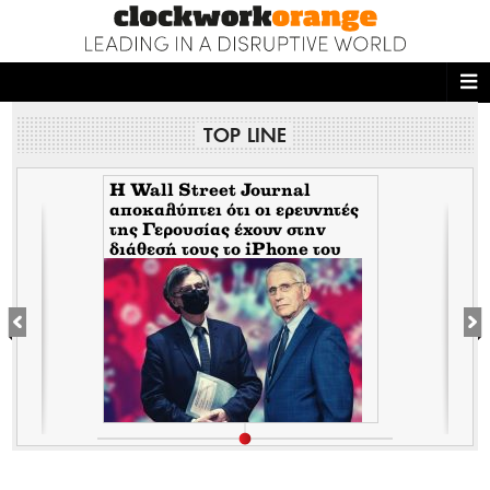
ΑΡΧΙΚΗ
TOP LINE
NEWS DESK
READ THIS
H Wall Street Journal
αποκαλύπτει ότι οι ερευνητές
της Γερουσίας έχουν στην
ECONOMY
διάθεσή τους το iPhone του
Tony Fauci από την περίοδο
THE ONES WHO DO
της πανδημίας. Τι σημαίνει
αυτό για τον εμπλεκόμενο
Σωτήρη Τσιόδρα
MAGAZINE
FASHION
PEOPLE
WELLNESS