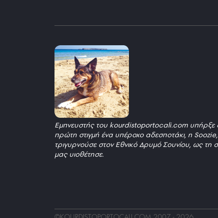
Εμπνευστής του kourdistoportocali.com υπήρξε 
πρώτη στιγμή ένα υπέροχο αδεσποτάκι, η Soozie
τριγυρνούσε στον Εθνικό Δρυμό Σουνίου, ως τη σ
μας υιοθέτησε.
_
©
KOURDISTOPORTOCALI.COM
2007 - 2026