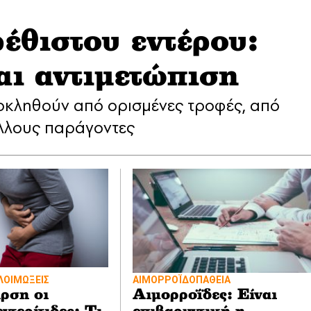
έθιστου εντέρου:
ι αντιμετώπιση
οκληθούν από ορισμένες τροφές, από
άλλους παράγοντες
 ΛΟΙΜΩΞΕΙΣ
ΑΙΜΟΡΡΟΪ́ΔΟΠΑΘΕΙΑ
αρση οι
Αιμορροΐδες: Είναι