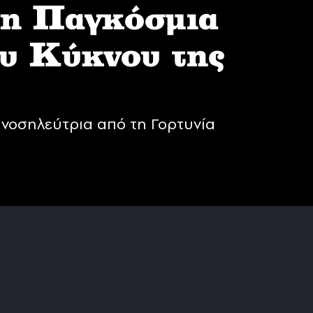
 η Παγκόσμια
υ Κύκνου της
νοσηλεύτρια από τη Γορτυνία