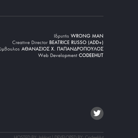
Iδρυτής
WRONG MAN
Creative Director
BEATRICE RUSSO (ADD+)
Σύμβουλος
ΑΘΑΝΑΣΙΟΣ Χ. ΠΑΠΑΝΔΡΟΠΟΥΛΟΣ
Web Development
CODEEHUT
HOSTED BY: IpHost | DEVELOPED BY:
CodeeHut