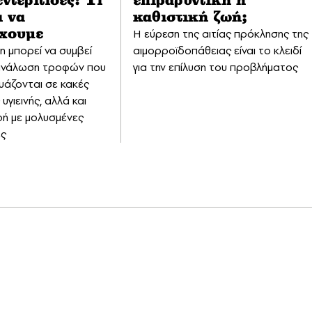
ντερίτιδες: Τι
επιβαρυντική η
ι να
καθιστική ζωή;
Η εύρεση της αιτίας πρόκλησης της
χουμε
η μπορεί να συμβεί
αιμορροϊδοπάθειας είναι το κλειδί
ανάλωση τροφών που
για την επίλυση του προβλήματος
άζονται σε κακές
υγιεινής, αλλά και
ή με μολυσμένες
ες