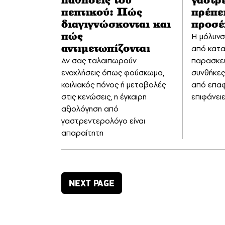
παθήσεις του
γαστρε
πεπτικού: Πώς
πρέπε
διαγιγνώσκονται και
προσέ
Η μόλυνσ
πώς
από κατ
αντιμετωπίζονται
Αν σας ταλαιπωρούν
παρασκευ
ενοχλήσεις όπως φούσκωμα,
συνθήκες 
κοιλιακός πόνος ή μεταβολές
από επαφ
στις κενώσεις, η έγκαιρη
επιφάνει
αξιολόγηση από
γαστρεντερολόγο είναι
απαραίτητη
NEXT PAGE