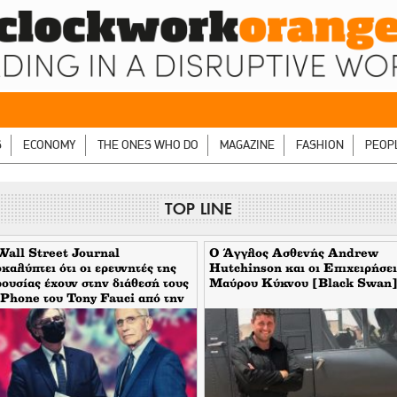
S
ECONOMY
THE ONES WHO DO
MAGAZINE
FASHION
PEOP
TOP LINE
all Street Journal
Ο Άγγλος Ασθενής Andrew
καλύπτει ότι οι ερευνητές της
Hutchinson και οι Επιχειρήσει
ουσίας έχουν στην διάθεσή τους
Μαύρου Κύκνου [Black Swan
iPhone του Tony Fauci από την
ίοδο της πανδημίας. Τι
αίνει αυτό για τον εμπλεκόμενο
τήρη Τσιόδρα