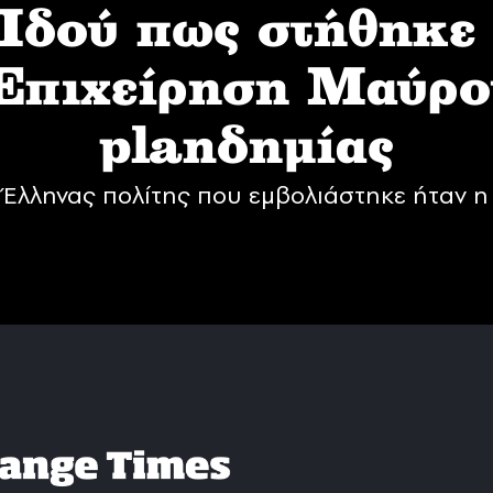
δού πως στήθηκε
 Επιχείρηση Mαύρο
planδημίας
Έλληνας πολίτης που εμβολιάστηκε ήταν η 