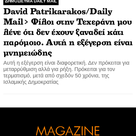
ΔΗΜΟΣΙΕΥΜΑ DAILY MAIL
David Patrikarakos/Daily
CONTACT
Mail> Φίλοι στην Τεχεράνη μου
ADVERTISE
λένε ότι δεν έχουν ξαναδεί κάτι
παρόμοιο. Αυτή η εξέγερση είναι
μνημειώδης
Αυτή η εξέγερση είναι διαφορετική. Δεν πρόκειται για
μεταρρύθμιση αλλά για ρήξη. Πρόκειται για τον
τερματισμό, μετά από σχεδόν 50 χρόνια, της
Ισλαμικής Δημοκρατίας
MAGAZINE