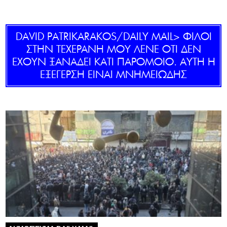
GOLDEN TRAVELLER
DAVID PATRIKARAKOS/DAILY MAIL> ΦΙΛΟΙ
SOOZIE’S FRIENDS
ΣΤΗΝ ΤΕΧΕΡΑΝΗ ΜΟΥ ΛΕΝΕ ΟΤΙ ΔΕΝ
ΕΧΟΥΝ ΞΑΝΑΔΕΙ ΚΑΤΙ ΠΑΡΟΜΟΙΟ. ΑΥΤΗ Η
CULTURE
ΕΞΕΓΕΡΣΗ ΕΙΝΑΙ ΜΝΗΜΕΙΩΔΗΣ
TASTELAND
TECH
HEALTH
MEDIALAND
DRIVE
SPORTS
DIA Y NOCHE