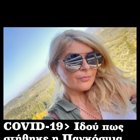
COVID-19> Iδού πως
στήθηκε η Παγκόσμια