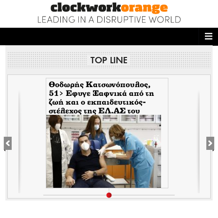
ΑΡΧΙΚΗ
TOP LINE
NEWS DESK
READ THIS
Θοδωρής Κατσωνόπουλος,
51> Εφυγε Ξαφνικά από τη
ζωή και ο εκπαιδευτικός-
ECONOMY
στέλεχος της EΛ.ΑΣ του
Τσίπρα, λίγο αφότου έφυγε
THE ONES WHO DO
ξαφνικά και ο Ανδρέας
Μπρακούλιας, 55 του
Mέρα25
MAGAZINE
FASHION
PEOPLE
WELLNESS