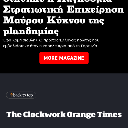
Στρατιωτική Επιχείρηση
Mαύρου Κύκνου της
planδημίας
Έφη Καμπισιούλη> Ο πρώτος Έλληνας πολίτης που
εμβολιάστηκε ήταν η νοσηλεύτρια από τη Γορτυνία
MORE MAGAZINE