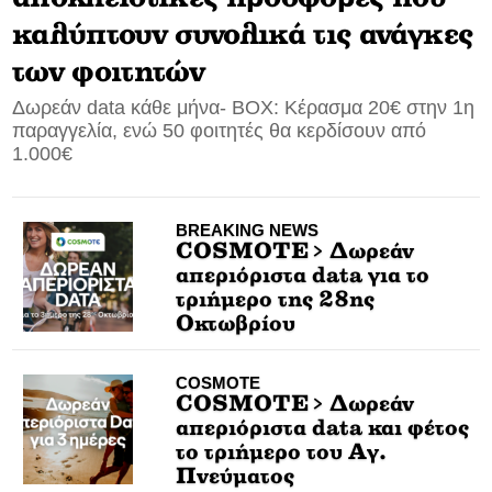
καλύπτουν συνολικά τις ανάγκες
CONTACT
των φοιτητών
ADVERTISE
Δωρεάν data κάθε μήνα- ΒΟΧ: Κέρασμα 20€ στην 1η
παραγγελία, ενώ 50 φοιτητές θα κερδίσουν από
1.000€
BREAKING NEWS
COSMOTE> Δωρεάν
απεριόριστα data για το
τριήμερο της 28ης
Οκτωβρίου
COSMOTE
COSMOTE> Δωρεάν
απεριόριστα data και φέτος
το τριήμερο του Αγ.
Πνεύματος