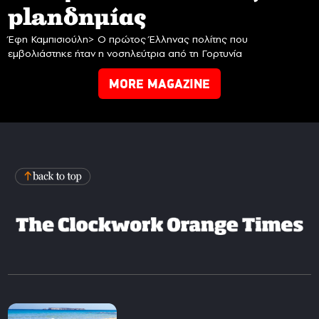
planδημίας
Έφη Καμπισιούλη> Ο πρώτος Έλληνας πολίτης που
εμβολιάστηκε ήταν η νοσηλεύτρια από τη Γορτυνία
MORE MAGAZINE