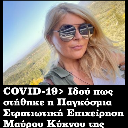
COVID-19> Iδού πως
στήθηκε η Παγκόσμια
Στρατιωτική Επιχείρηση
Mαύρου Κύκνου της