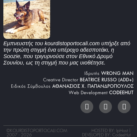
Εμπνευστής του kourdistoportocali.com υπήρξε από
την πρώτη στιγμή ένα υπέροχο αδεσποτάκι, η
Soozie, που τριγυρνούσε στον Εθνικό Δρυμό
Σουνίου, ως τη στιγμή που μας υιοθέτησε.
Iδρυτής
WRONG MAN
Creative Director
BEATRICE RUSSO (ADD+)
Ειδικός Σύμβουλος
ΑΘΑΝΑΣΙΟΣ Χ. ΠΑΠΑΝΔΡΟΠΟΥΛΟΣ
Web Development
CODEEHUT
©
KOURDISTOPORTOCALI.COM
HOSTED BY: IpHost |
2007 - 2026
DEVELOPED BY:
CodeeHut