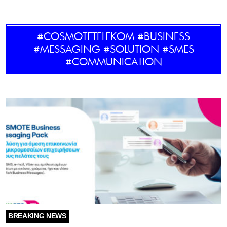
GOLDEN TRAVELLER
#COSMOTETELEKOM #BUSINESS
SOOZIE’S FRIENDS
#MESSAGING #SOLUTION #SMES
#COMMUNICATION
CULTURE
TASTELAND
TECH
HEALTH
MEDIALAND
DRIVE
SPORTS
BREAKING NEWS
DIA Y NOCHE