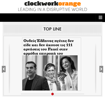
ΑΡΧΙΚΗ
TOP LINE
NEWS DESK
READ THIS
Ουδείς Έλληνας ηγέτης δεν
είδε και δεν άκουσε τις 111
αρνήσεις του Fauci στην
ECONOMY
αρμόδια επιτροπή του
Κογκρέσου. Δείτε γιατί!
THE ONES WHO DO
MAGAZINE
FASHION
PEOPLE
WELLNESS