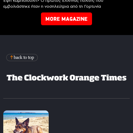
Έφη Καμπισιούλη> Ο πρώτος Έλληνας πολίτης που
εμβολιάστηκε ήταν η νοσηλεύτρια από τη Γορτυνία
MORE MAGAZINE