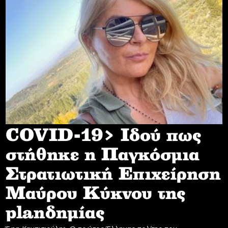
COVID-19> Iδού πως
στήθηκε η Παγκόσμια
Στρατιωτική Επιχείρηση
Mαύρου Κύκνου της
planδημίας