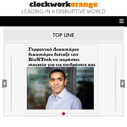
ΑΡΧΙΚΗ
TOP LINE
NEWS DESK
READ THIS
Γερμανικό Δικαστήριο
δικαστήριο διέταξε την
BioNTech να παράσχει
ECONOMY
στοιχεία για τις επιδράσεις και
τις παρενέργειες των παρτίδων
THE ONES WHO DO
FE6975 και 1D020A
MAGAZINE
FASHION
PEOPLE
WELLNESS