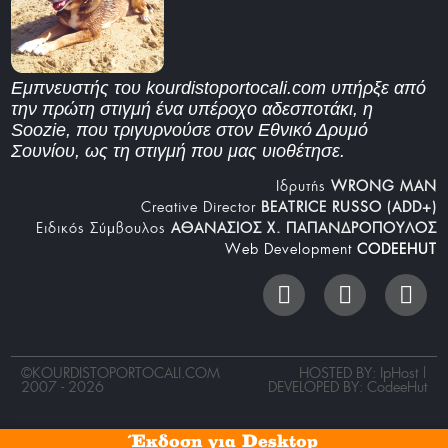
Εμπνευστής του kourdistoportocali.com υπήρξε από
την πρώτη στιγμή ένα υπέροχο αδεσποτάκι, η
Soozie, που τριγυρνούσε στον Εθνικό Δρυμό
Σουνίου, ως τη στιγμή που μας υιοθέτησε.
Iδρυτής
WRONG MAN
Creative Director
BEATRICE RUSSO (ADD+)
Ειδικός Σύμβουλος
ΑΘΑΝΑΣΙΟΣ Χ. ΠΑΠΑΝΔΡΟΠΟΥΛΟΣ
Web Development
CODEEHUT
©
KOURDISTOPORTOCALI.COM
HOSTED BY: IpHost |
2007 - 2026
DEVELOPED BY:
CodeeHut
Έκδοση για Desktop