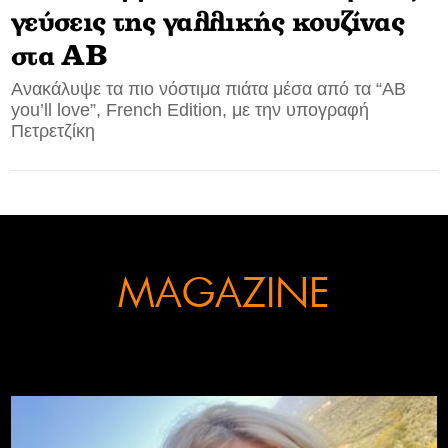
γεύσεις της γαλλικής κουζίνας
CONTACT
στα ΑΒ
ADVERTISE
Ανακάλυψε τα πιο νόστιμα πιάτα μέσα από τα “ΑΒ
you’ll love”, French Edition, με την υπογραφή
Πετρετζίκη
MAGAZINE