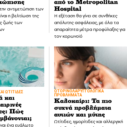
ετώπισης
από το Μetropolitan
την αντιμετώπιση των
Ηospital
ίναι η βελτίωση της
Η εξέταση θα γίνει σε συνθήκες
ς ζωής των
απόλυτης ασφάλειας, με όλα τα
ων
απαραίτητα μέτρα προφύλαξης για
τον κορωνοϊό
ΩΤΟΡΙΝΟΛΑΡΥΓΓΟΛΟΓΙΚΑ
ΑΙ ΩΤΙΤΙΔΕΣ
ΠΡΟΒΛΗΜΑΤΑ
ά και
Καλοκαίρι: Τα πιο
αιρινές
συχνά προβλήματα
δες: Πώς
αυτιών και μύτης
μβάνονται;
Ωτίτιδες, ιγμορίτιδες και αλλεργική
ίναι ένα ευάλωτο