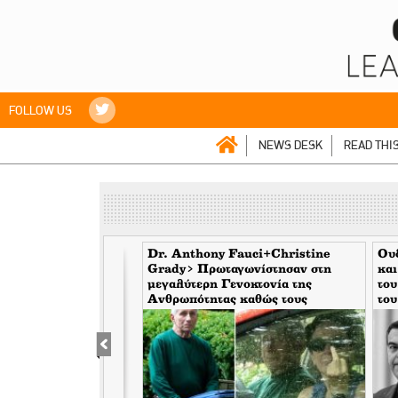
FOLLOW US
NEWS DESK
READ THI
ακή) επιχείρηση Stay-
Dr. Anthony Fauci+Christine
Ουδ
Ελλάδα και γιατί ο
Grady> Πρωταγωνίστησαν στη
και
ια την ώρα μπορεί να
μεγαλύτερη Γενοκτονία της
του
υτυχώς δεν είμαι
Ανθρωπότητας καθώς τους
του
κάλυπταν οι μηντιακές ερπύστριες
του deep state. Τώρα η σύζυγος
υψώνει το δάχτυλο στους
φωτορεπόρτερ