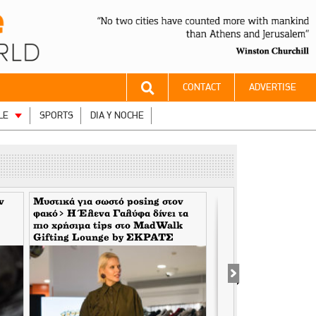
CONTACT
ADVERTISE
LE
SPORTS
DIA Y NOCHE
ν
Μυστικά για σωστό posing στον
H Wall Street Jour
φακό> Η Έλενα Γαλύφα δίνει τα
αποκαλύπτει ότι οι ε
πιο χρήσιμα tips στο MadWalk
Γερουσίας έχουν στη
Gifting Lounge by ΣΚΡΑΤΣ
το iPhone του Tony 
περίοδο της πανδημί
σημαίνει αυτό για τ
Σωτήρη Τσιόδρα