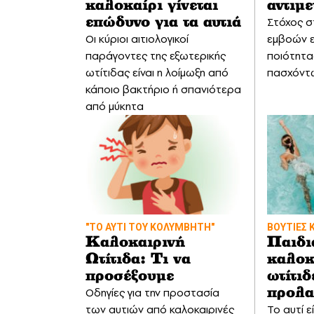
καλοκαίρι γίνεται
αντιμ
Στόχος σ
επώδυνο για τα αυτιά
Οι κύριοι αιτιολογικοί
εμβοών ε
παράγοντες της εξωτερικής
ποιότητα
ωτίτιδας είναι η λοίμωξη από
πασχόντ
κάποιο βακτήριο ή σπανιότερα
από μύκητα
"ΤΟ ΑΥΤΙ ΤΟΥ ΚΟΛΥΜΒΗΤΗ"
ΒΟΥΤΙΕΣ Κ
Καλοκαιρινή
Παιδι
Ωτίτιδα: Τι να
καλοκ
προσέξουμε
ωτίτι
Οδηγίες για την προστασία
προλα
των αυτιών από καλοκαιρινές
Το αυτί ε