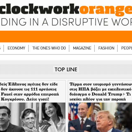
S
ECONOMY
THE ONES WHO DO
MAGAZINE
FASHION
PEOP
TOP LINE
είς Έλληνας ηγέτης δεν είδε
Τέρμα στον τουρισμό γεννήσεω
 δεν άκουσε τις 111 αρνήσεις
στις ΗΠΑ βάζει με εκτελεστικό
 Fauci στην αρμόδια επιτροπή
διάταγμα ο Donald Trump> Τι
 Κογκρέσου. Δείτε γιατί!
ισχύει πλέον για την παροχή
υπηκοότητας