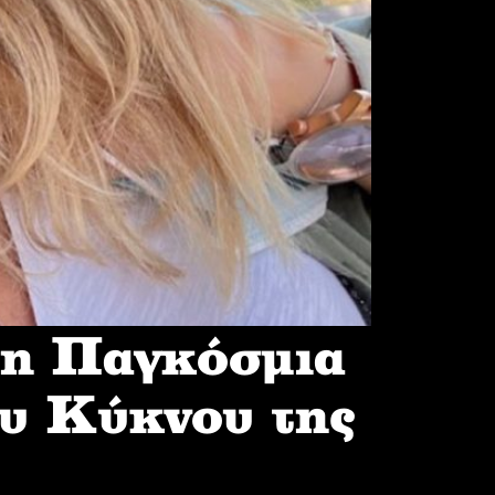
 η Παγκόσμια
υ Κύκνου της