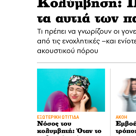
Κολύμβηση: Π
τα αυτιά των π
Τι πρέπει να γνωρίζουν οι γον
από τις ενοχλητικές –και ενί
ακουστικού πόρου
ΕΞΩΤΕΡΙΚΗ ΩΤΙΤΙΔΑ
ΑΚΟΗ
Νόσος του
Εμβοέ
κολυμβητή: Όταν το
τρόπο