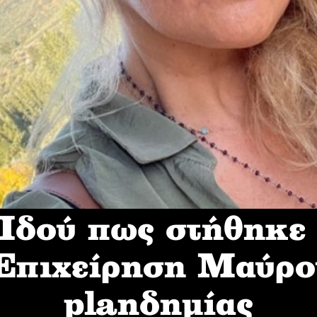
δού πως στήθηκε
 Επιχείρηση Mαύρο
planδημίας