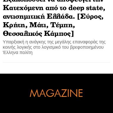
Κατεχόμενη από το deep state,
CONTACT
αντισημιτική Ελλάδα. [Σύρος,
ADVERTISE
Κρήτη, Μάτι, Τέμπη,
Θεσσαλικός Κάμπος]
Υπαρξιακή η ανάγκης της μεγάλης επαναφοράς της
κοινής λογικής στο λογισμικό του βρεφοποιημένου
Έλληνα πολίτη
MAGAZINE