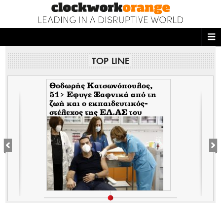
ΑΡΧΙΚΗ
TOP LINE
NEWS DESK
READ THIS
Θοδωρής Κατσωνόπουλος,
51> Εφυγε Ξαφνικά από τη
ζωή και ο εκπαιδευτικός-
ECONOMY
στέλεχος της EΛ.ΑΣ του
Τσίπρα, λίγο αφότου έφυγε
THE ONES WHO DO
ξαφνικά και ο Ανδρέας
Μπρακούλιας, 55 του
Mέρα25
MAGAZINE
FASHION
PEOPLE
WELLNESS