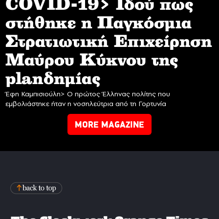
COVID-19> Iδού πως
στήθηκε η Παγκόσμια
Στρατιωτική Επιχείρηση
Mαύρου Κύκνου της
planδημίας
Έφη Καμπισιούλη> Ο πρώτος Έλληνας πολίτης που
εμβολιάστηκε ήταν η νοσηλεύτρια από τη Γορτυνία
MORE MAGAZINE