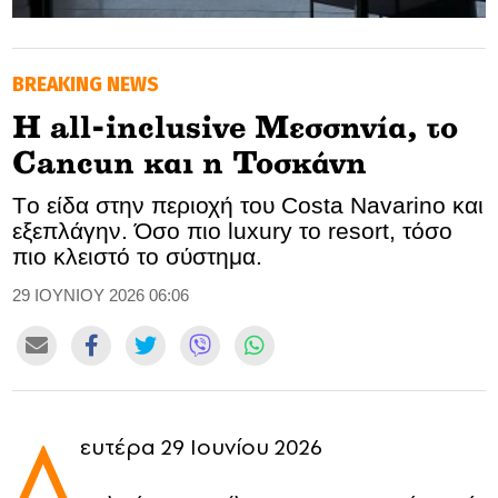
GOLDEN TRAVELLER
BREAKING NEWS
SOOZIE’S FRIENDS
Η all-inclusive Μεσσηνία, το
CULTURE
Cancun και η Τοσκάνη
TASTELAND
Tο είδα στην περιοχή του Costa Navarino και
εξεπλάγην. Όσο πιο luxury το resort, τόσο
TECH
πιο κλειστό το σύστημα.
HEALTH
29 ΙΟΥΝΙΟΥ 2026 06:06
MEDIALAND
DRIVE
Δ
ευτέρα 29 Ιουνίου 2026
SPORTS
DIA Y NOCHE