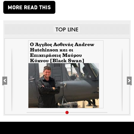
MORE READ THIS
TOP LINE
Ο Άγγλος Ασθενής Andrew
Hutchinson και οι
Επιχειρήσεις Μαύρου
Κύκνου [Black Swan]
ε