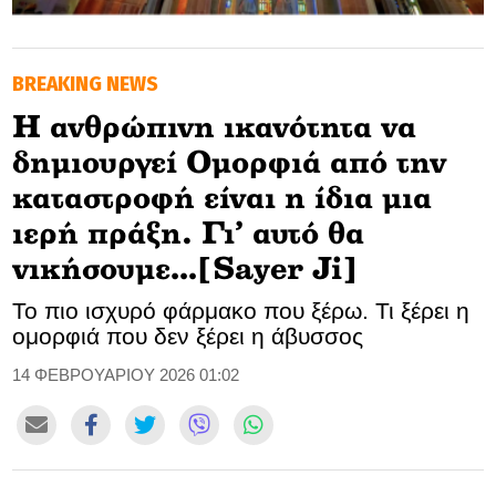
GOLDEN TRAVELLER
BREAKING NEWS
SOOZIE’S FRIENDS
H ανθρώπινη ικανότητα να
CULTURE
δημιουργεί Oμορφιά από την
TASTELAND
καταστροφή είναι η ίδια μια
ιερή πράξη. Γι’ αυτό θα
TECH
νικήσουμε…[Sayer Ji]
HEALTH
Το πιο ισχυρό φάρμακο που ξέρω. Τι ξέρει η
ομορφιά που δεν ξέρει η άβυσσος
MEDIALAND
14 ΦΕΒΡΟΥΑΡΙΟΥ 2026 01:02
DRIVE
SPORTS
DIA Y NOCHE