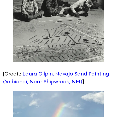
[Credit:
Laura Gilpin, Navajo Sand Painting
(Yeibichai, Near Shipwreck, NM)
]