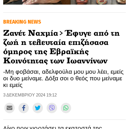
GOLDEN TRAVELLER
BREAKING NEWS
SOOZIE’S FRIENDS
Ζανέτ Ναχμία> Έφυγε από τη
CULTURE
ζωή η τελευταία επιζήσασα
TASTELAND
όμηρος της Εβραϊκής
Κοινότητας των Ιωαννίνων
TECH
-Μη φοβάσαι, αδελφούλα μου μου λέει, εμείς
HEALTH
οι δυο μείναμε. Δόξα σοι ο θεός που μείναμε
κι εμείς
MEDIALAND
3 ΔΕΚΕΜΒΡΙΟΥ 2024 19:12
DRIVE
SPORTS
Λίγο πριν γιορτάσει τα εκατοστά της
DIA Y NOCHE