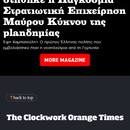
στήθηκε η Παγκόσμια
Στρατιωτική Επιχείρηση
Mαύρου Κύκνου της
planδημίας
Έφη Καμπισιούλη> Ο πρώτος Έλληνας πολίτης που
εμβολιάστηκε ήταν η νοσηλεύτρια από τη Γορτυνία
MORE MAGAZINE