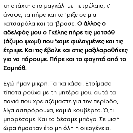
τη στάχτη στο μαγκάλι με πετρέλαιο, τ’
άναψε, τα πήρε και τα ’ριξε σε μια
κατσαρόλα και τα ’βρασε.
Ο άλλος ο
αδελφός μου ο Γκέλης πήρε τις ματσόθ
(άζυμο ψωμί) που ’χαμε φυλαγμένες και τις
έτριψε. Και τις έβαλε και στις μαξιλαροθήκες
για να πάρουμε. Πήρε και το φαγητό από το
Σαμπάθ.
Εγώ ήμαν μικρή. Τα ’χα χάσει. Ετοίμασα
τίποτα ρούχα με τη μητέρα μου, αυτά τα
πανιά που χρειαζόμαστε για την περίοδο,
λίγα ασπρόρουχα, καμιά κουβέρτα. Ό,τι
μπορέσαμε. Και τα δέσαμε μπόγο. Σε μισή
ώρα ήμασταν έτοιμη όλη η οικογένεια.