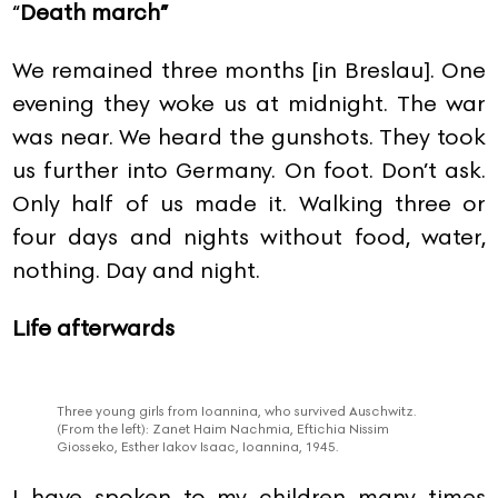
“
Death march”
We remained three months [in Breslau]. One
evening they woke us at midnight. The war
was near. We heard the gunshots. They took
us further into Germany. On foot. Don’t ask.
Only half of us made it. Walking three or
four days and nights without food, water,
nothing. Day and night.
Life afterwards
Three young girls from Ioannina, who survived Auschwitz.
(From the left): Zanet Haim Nachmia, Eftichia Nissim
Giosseko, Esther Iakov Isaac, Ioannina, 1945.
I have spoken to my children many times