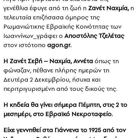
γενέθλια έφυγε από τη ζωή η
Ζανέτ Ναχμία,
η
CONTACT
τελευταία επιζήσασα όμηρος της
Ρωμανιώτικης Εβραϊκής Κοινότητας των
ADVERTISE
Ιωαννίνων_γράφει ο
Αποστόλης Τζελέτας
στον ιστότοπο
agon.gr.
Η Ζανέτ Σεβή – Ναχμία, Αννέτα
όπως τη
φώναζαν, πέθανε πλήρης ημερών τη
Δευτέρα 2 Δεκεμβρίου, ήσυχα και
περιτριγυρισμένη από τους δικούς της.
Η κηδεία θα γίνει σήμερα Πέμπτη, στις 2 το
μεσημέρι, στο Εβραϊκό Νεκροταφείο.
Είχε γεννηθεί στα Γιάννενα το 1925 από τον