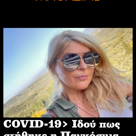
COVID-19> Iδού πως