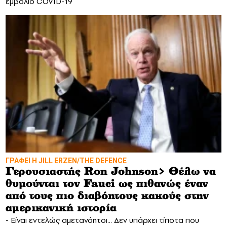
εμβόλιο COVID-19
ΓΡΑΦΕΙ Η JILL ERZEN/THE DEFENCE
Γερουσιαστής Ron Johnson> Θέλω να
θυμούνται τον Fauci ως πιθανώς έναν
από τους πιο διαβόητους κακούς στην
αμερικανική ιστορία
- Είναι εντελώς αμετανόητοι... Δεν υπάρχει τίποτα που