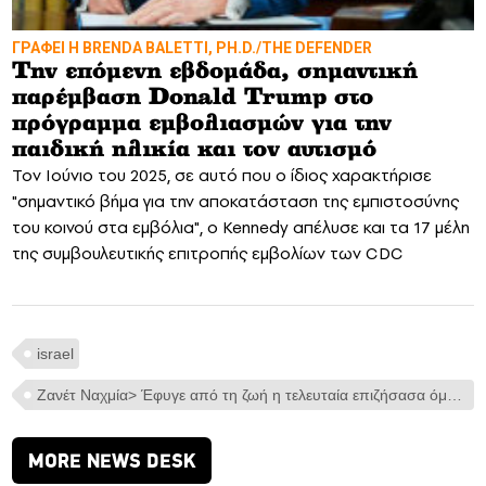
ΓΡΑΦΕΙ Η BRENDA BALETTI, PH.D./THE DEFENDER
Την επόμενη εβδομάδα, σημαντική
παρέμβαση Donald Trump στο
πρόγραμμα εμβολιασμών για την
παιδική ηλικία και τον αυτισμό
Τον Ιούνιο του 2025, σε αυτό που ο ίδιος χαρακτήρισε
"σημαντικό βήμα για την αποκατάσταση της εμπιστοσύνης
του κοινού στα εμβόλια", ο Kennedy απέλυσε και τα 17 μέλη
της συμβουλευτικής επιτροπής εμβολίων των CDC
israel
Ζανέτ Ναχμία> Έφυγε από τη ζωή η τελευταία επιζήσασα όμηρος της Εβραϊκής Κοινότητας των Ιωαννίνων
MORE NEWS DESK