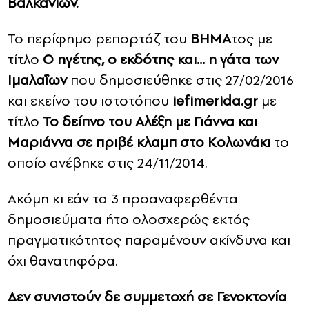
Βαλκανίων.
Το περίφημο ρεπορτάζ του
ΒΗΜΑ
τος με
τίτλο
Ο ηγέτης, ο εκδότης και… η γάτα των
Ιμαλαΐων
που δημοσιεύθηκε στις 27/02/2016
και εκείνο του ιστοτόπου
iefimerida.gr
με
τίτλο
Το δείπνο του Αλέξη με Γιάννα και
Μαριάννα σε πριβέ κλαμπ στο Κολωνάκι
το
οποίο ανέβηκε στις 24/11/2014.
Ακόμη κι εάν τα 3 προαναφερθέντα
δημοσιεύματα ήτο ολοσχερώς εκτός
πραγματικότητος παραμένουν ακίνδυνα και
όχι θανατηφόρα.
Δεν συνιστούν δε συμμετοχή σε Γενοκτονία