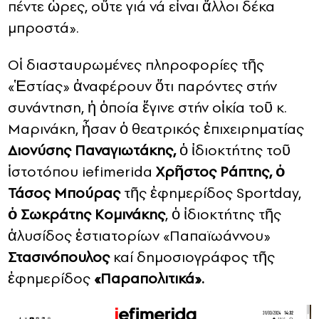
πέντε ὧρες, οὔτε γιά νά εἶναι ἄλλοι δέκα
μπροστά».
Οἱ διασταυρωμένες πληροφορίες τῆς
«Ἑστίας» ἀναφέρουν ὅτι παρόντες στήν
συνάντηση, ἡ ὁποία ἔγινε στήν οἰκία τοῦ κ.
Μαρινάκη, ἦσαν ὁ θεατρικός ἐπιχειρηματίας
Διονύσης Παναγιωτάκης,
ὁ ἰδιοκτήτης τοῦ
ἱστοτόπου iefimerida
Χρῆστος Ράπτης, ὁ
Τάσος Μπούρας
τῆς ἐφημερίδος Sportday,
ὁ Σωκράτης Κομινάκης
, ὁ ἰδιοκτήτης τῆς
ἁλυσίδος ἑστιατορίων «Παπαϊωάννου»
Στασινόπουλος
καί δημοσιογράφος τῆς
ἐφημερίδος
«Παραπολιτικά».