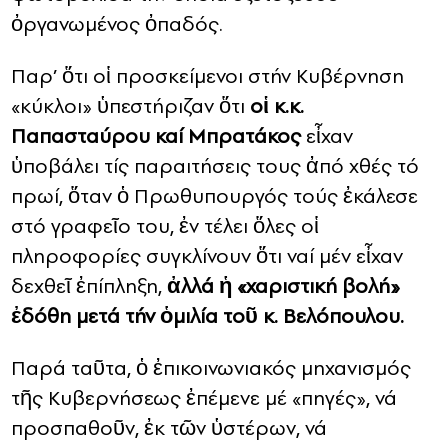
ὀργανωμένος ὀπαδός.
Παρ’ ὅτι οἱ προσκείμενοι στήν Κυβέρνηση
«κύκλοι» ὑπεστήριζαν ὅτι
οἱ κ.κ.
Παπασταύρου καί Μπρατάκος
εἶχαν
ὑποβάλει τίς παραιτήσεις τους ἀπό χθές τό
πρωί, ὅταν ὁ Πρωθυπουργός τούς ἐκάλεσε
στό γραφεῖο του, ἐν τέλει ὅλες οἱ
πληροφορίες συγκλίνουν ὅτι ναί μέν εἶχαν
δεχθεῖ ἐπίπληξη,
ἀλλά ἡ «χαριστική βολή»
ἐδόθη μετά τήν ὁμιλία τοῦ κ. Βελόπουλου.
Παρά ταῦτα, ὁ ἐπικοινωνιακός μηχανισμός
τῆς Κυβερνήσεως ἐπέμενε μέ «πηγές», νά
προσπαθοῦν, ἐκ τῶν ὑστέρων, νά