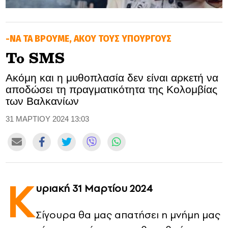
GOLDEN TRAVELLER
-ΝΑ ΤΑ ΒΡΟΥΜΕ, ΑΚΟΥ ΤΟΥΣ ΥΠΟΥΡΓΟΥΣ
SOOZIE’S FRIENDS
To SMS
CULTURE
Aκόμη και η μυθοπλασία δεν είναι αρκετή να
αποδώσει τη πραγματικότητα της Κολομβίας
TASTELAND
των Βαλκανίων
TECH
31 ΜΑΡΤΙΟΥ 2024 13:03
HEALTH
MEDIALAND
Κ
DRIVE
υριακή 31 Μαρτίου 2024
SPORTS
Σίγουρα θα μας απατήσει η μνήμη μας
DIA Y NOCHE