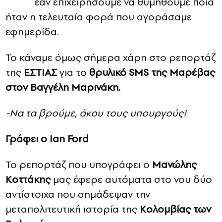
εάν επιχειρήσουμε να θυμηθούμε ποια
ήταν η τελευταία φορά που αγοράσαμε
CONTACT
εφημερίδα.
ADVERTISE
Το κάναμε όμως σήμερα χάρη στο ρεπορτάζ
της
ΕΣΤΙΑΣ
για το
θρυλικό SMS της Μαρέβας
στον Βαγγέλη Μαρινάκη.
-Να τα βρούμε, άκου τους υπουργούς!
Γράφει o Ian Ford
Το ρεπορτάζ που υπογράφει ο
Μανώλης
Κοττάκης
μας έφερε αυτόματα στο νου δύο
αντίστοιχα που σημάδεψαν την
μεταπολιτευτική ιστορία της
Κολομβίας των