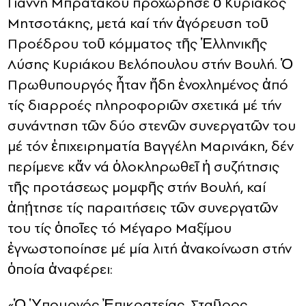
Γιάννη Μπρατάκου προχώρησε ὁ Κυριάκος
Μητσοτάκης, μετά καί τήν ἀγόρευση τοῦ
Προέδρου τοῦ κόμματος τῆς Ἑλληνικῆς
Λύσης Κυριάκου Βελόπουλου στήν Βουλή. Ὁ
Πρωθυπουργός ἦταν ἤδη ἐνοχλημένος ἀπό
τίς διαρροές πληροφοριῶν σχετικά μέ τήν
συνάντηση τῶν δύο στενῶν συνεργατῶν του
μέ τόν ἐπιχειρηματία Βαγγέλη Μαρινάκη, δέν
περίμενε κἄν νά ὁλοκληρωθεῖ ἡ συζήτησις
τῆς προτάσεως μομφῆς στήν Βουλή, καί
ἀπῄτησε τίς παραιτήσεις τῶν συνεργατῶν
του τίς ὁποῖες τό Μέγαρο Μαξίμου
ἐγνωστοποίησε μέ μία λιτή ἀνακοίνωση στήν
ὁποία ἀναφέρει:
«Ὁ Ὑπουργός Ἐπικρατείας, Σταῦρος