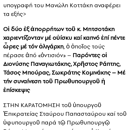
υπογραφή του Μανώλη Κοττάκη αναφέρει
τα εξής>
Οἱ δύο ἐξ ἀπορρήτων τοῦ κ. Μητσοτάκη
χαριεντίζονταν μέ οὐίσκυ καί καπνό ἐπί πέντε
ὧρες μέ τόν ὀλιγάρχη
, ὁ ὁποῖος τούς
πέρασε ἀπό «ὀντισιόν» –
Παρόντες οἱ
Διονύσης Παναγιωτάκης, Χρῆστος Ράπτης,
Τάσος Μπούρας, Σωκράτης Κομινάκης – Μέ
τήν συναίνεση τοῦ Πρωθυπουργοῦ ἡ
ἐπίσκεψις
ΣΤΗΝ ΚΑΡΑΤΟΜΗΣΗ τοῦ ὑπουργοῦ
Ἐπικρατείας Σταύρου Παπασταύρου καί τοῦ
ὑφυπουργοῦ παρά τῷ Πρωθυπουργῷ