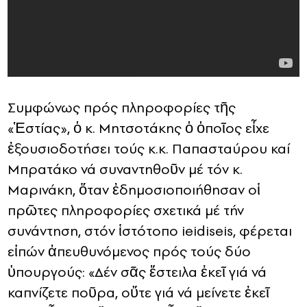
Συμφώνως πρός πληροφορίες τῆς
«Ἑστίας», ὁ κ. Μητσοτάκης ὁ ὁποῖος εἶχε
ἐξουσιοδοτήσει τούς κ.κ. Παπασταύρου καί
Μπρατάκο νά συναντηθοῦν μέ τόν κ.
Μαρινάκη, ὅταν ἐδημοσιοποιήθησαν οἱ
πρῶτες πληροφορίες σχετικά μέ τήν
συνάντηση, στόν ἱστότοπο ieidiseis, φέρεται
εἰπών ἀπευθυνόμενος πρός τούς δύο
ὑπουργούς: «Δέν σᾶς ἔστειλα ἐκεῖ γιά νά
καπνίζετε ποῦρα, οὔτε γιά νά μείνετε ἐκεῖ