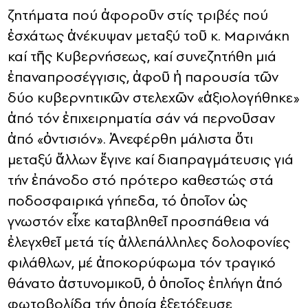
ζητήματα πού ἀφοροῦν στίς τριβές πού
ἐσχάτως ἀνέκυψαν μεταξύ τοῦ κ. Μαρινάκη
καί τῆς Κυβερνήσεως, καί συνεζητήθη μιά
ἐπαναπροσέγγισις, ἀφοῦ ἡ παρουσία τῶν
δύο κυβερνητικῶν στελεχῶν «ἀξιολογήθηκε»
ἀπό τόν ἐπιχειρηματία σάν νά περνοῦσαν
ἀπό «ὀντισιόν». Ἀνεφέρθη μάλιστα ὅτι
μεταξύ ἄλλων ἔγινε καί διαπραγμάτευσις γιά
τήν ἐπάνοδο στό πρότερο καθεστώς στά
ποδοσφαιρικά γήπεδα, τό ὁποῖον ὡς
γνωστόν εἶχε καταβληθεῖ προσπάθεια νά
ἐλεγχθεῖ μετά τίς ἀλλεπάλληλες δολοφονίες
φιλάθλων, μέ ἀποκορύφωμα τόν τραγικό
θάνατο ἀστυνομικοῦ, ὁ ὁποῖος ἐπλήγη ἀπό
φωτοβολίδα τήν ὁποία ἐξετόξευσε