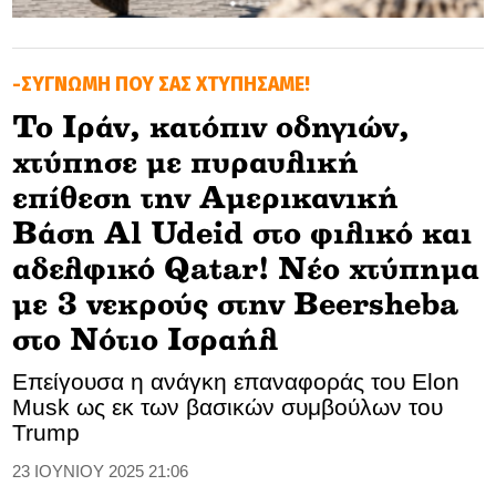
GOLDEN TRAVELLER
-ΣΥΓΝΩΜΗ ΠΟΥ ΣΑΣ ΧΤΥΠΗΣΑΜΕ!
SOOZIE’S FRIENDS
To Iράν, κατόπιν οδηγιών,
CULTURE
χτύπησε με πυραυλική
TASTELAND
επίθεση την Αμερικανική
Βάση Al Udeid στο φιλικό και
TECH
αδελφικό Qatar! Νέο χτύπημα
HEALTH
με 3 νεκρούς στην Beersheba
στο Νότιο Ισραήλ
MEDIALAND
Επείγουσα η ανάγκη επαναφοράς του Elon
DRIVE
Musk ως εκ των βασικών συμβούλων του
Trump
SPORTS
23 ΙΟΥΝΙΟΥ 2025 21:06
DIA Y NOCHE