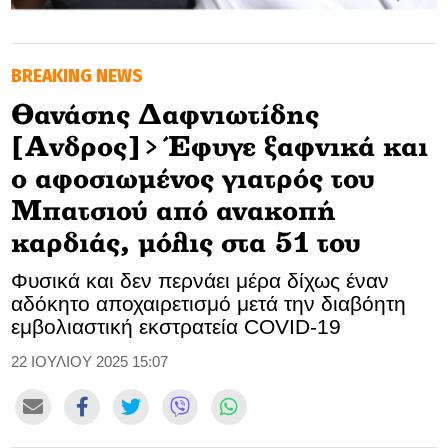
GOLDEN TRAVELLER
BREAKING NEWS
SOOZIE’S FRIENDS
Θανάσης Δαφνιωτίδης
CULTURE
[Ανδρος]> Έφυγε ξαφνικά και
TASTELAND
ο αφοσιωμένος γιατρός του
Μπατσιού από ανακοπή
TECH
καρδιάς, μόλις στα 51 του
HEALTH
Φυσικά και δεν περνάει μέρα δίχως έναν
αδόκητο αποχαιρετισμό μετά την διαβόητη
MEDIALAND
εμβολιαστική εκστρατεία COVID-19
DRIVE
22 ΙΟΥΛΙΟΥ 2025 15:07
SPORTS
DIA Y NOCHE