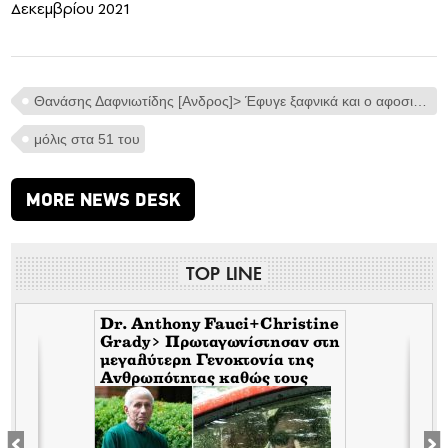
Δεκεμβρίου 2021
Θανάσης Δαφνιωτίδης [Ανδρος]> Έφυγε ξαφνικά και ο αφοσιωμένος γιατρός του Μπατσιού από ανακοπή καρδιάς
μόλις στα 51 του
MORE NEWS DESK
TOP LINE
Dr. Anthony Fauci+Christine
Grady> Πρωταγωνίστησαν στη
μεγαλύτερη Γενοκτονία της
Ανθρωπότητας καθώς τους
κάλυπταν οι μηντιακές
ερπύστριες του deep state.
Τώρα η σύζυγος υψώνει το