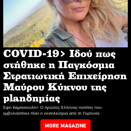
COVID-19> Iδού πως
στήθηκε η Παγκόσμια
Στρατιωτική Επιχείρηση
Mαύρου Κύκνου της
planδημίας
Έφη Καμπισιούλη> Ο πρώτος Έλληνας πολίτης που
εμβολιάστηκε ήταν η νοσηλεύτρια από τη Γορτυνία
MORE MAGAZINE