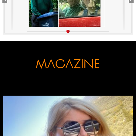
δάχτυλο στους φωτορεπόρτερ
MAGAZINE