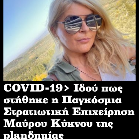
COVID-19> Iδού πως
στήθηκε η Παγκόσμια
Στρατιωτική Επιχείρηση
Mαύρου Κύκνου της
planδημίας