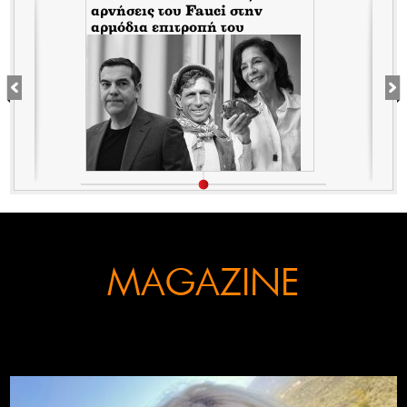
αρνήσεις του Fauci στην
αρμόδια επιτροπή του
Κογκρέσου. Δείτε γιατί!
MAGAZINE