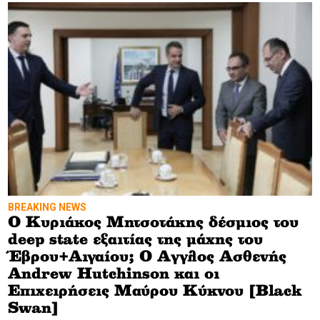
BREAKING NEWS
Ο Κυριάκος Μητσοτάκης δέσμιος του
deep state εξαιτίας της μάχης του
Έβρου+Αιγαίου; Ο Αγγλος Ασθενής
Andrew Hutchinson και οι
Επιχειρήσεις Μαύρου Κύκνου [Black
Swan]