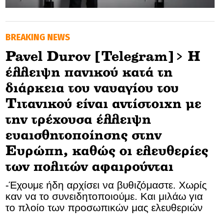
GOLDEN TRAVELLER
BREAKING NEWS
SOOZIE’S FRIENDS
Pavel Durov [Telegram]> H
CULTURE
έλλειψη πανικού κατά τη
TASTELAND
διάρκεια του ναυαγίου του
Τιτανικού είναι αντίστοιχη με
TECH
την τρέχουσα έλλειψη
HEALTH
ευαισθητοποίησης στην
Ευρώπη, καθώς οι ελευθερίες
MEDIALAND
των πολιτών αφαιρούνται
DRIVE
-Έχουμε ήδη αρχίσει να βυθιζόμαστε. Χωρίς
καν να το συνειδητοποιούμε. Και μιλάω για
SPORTS
το πλοίο των προσωπικών μας ελευθεριών
DIA Y NOCHE