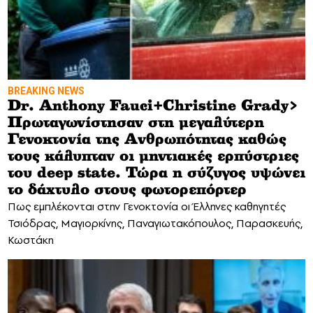
BREAKING NEWS
Dr. Anthony Fauci+Christine Grady>
Πρωταγωνίστησαν στη μεγαλύτερη
Γενοκτονία της Ανθρωπότητας καθώς
τους κάλυπταν οι μηντιακές ερπύστριες
του deep state. Τώρα η σύζυγος υψώνει
το δάχτυλο στους φωτορεπόρτερ
Πως εμπλέκονται στην Γενοκτονία οι Έλληνες καθηγητές
Τσιόδρας, Μαγιορκίνης, Παναγιωτακόπουλος, Παρασκευής,
Κωστάκη