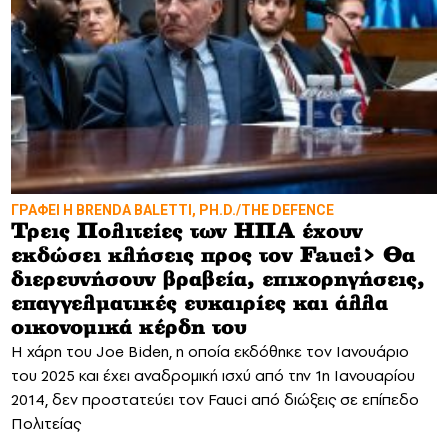
ΓΡΑΦΕΙ Η BRENDA BALETTI, PH.D./THE DEFENCE
Τρεις Πολιτείες των ΗΠΑ έχουν
εκδώσει κλήσεις προς τον Fauci> Θα
διερευνήσουν βραβεία, επιχορηγήσεις,
επαγγελματικές ευκαιρίες και άλλα
οικονομικά κέρδη του
Η χάρη του Joe Biden, η οποία εκδόθηκε τον Ιανουάριο
του 2025 και έχει αναδρομική ισχύ από την 1η Ιανουαρίου
2014, δεν προστατεύει τον Fauci από διώξεις σε επίπεδο
Πολιτείας