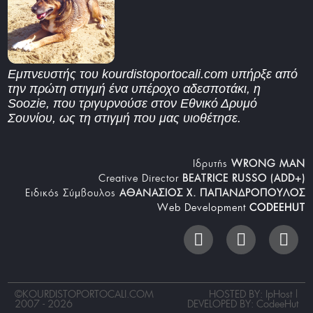
Εμπνευστής του kourdistoportocali.com υπήρξε από
την πρώτη στιγμή ένα υπέροχο αδεσποτάκι, η
Soozie, που τριγυρνούσε στον Εθνικό Δρυμό
Σουνίου, ως τη στιγμή που μας υιοθέτησε.
Iδρυτής
WRONG MAN
Creative Director
BEATRICE RUSSO (ADD+)
Ειδικός Σύμβουλος
ΑΘΑΝΑΣΙΟΣ Χ. ΠΑΠΑΝΔΡΟΠΟΥΛΟΣ
Web Development
CODEEHUT
©
KOURDISTOPORTOCALI.COM
HOSTED BY: IpHost |
2007 - 2026
DEVELOPED BY:
CodeeHut