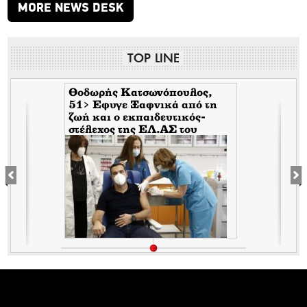
MORE NEWS DESK
TOP LINE
Θοδωρής Κατσωνόπουλος,
51> Εφυγε Ξαφνικά από τη
ζωή και ο εκπαιδευτικός-
στέλεχος της EΛ.ΑΣ του
Τσίπρα, λίγο αφότου έφυγε
ξαφνικά και ο Ανδρέας
Μπρακούλιας, 55 του
Mέρα25