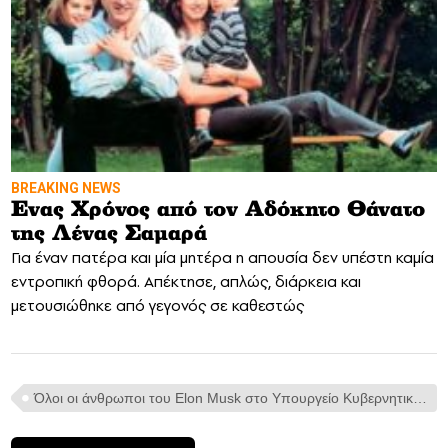
BREAKING NEWS
Eνας Χρόνος από τον Αδόκητο Θάνατο
της Λένας Σαμαρά
Για έναν πατέρα και μία μητέρα η απουσία δεν υπέστη καμία
εντροπική φθορά. Απέκτησε, απλώς, διάρκεια και
μετουσιώθηκε από γεγονός σε καθεστώς
Όλοι οι άνθρωποι του Elon Musk στο Υπουργείο Κυβερνητικής Αποτελεσματικότητας (DOGE)> Δύο στελέχη σε κάθε υπηρεσία της κυβέρνησης