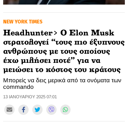
GOLDEN TRAVELLER
NEW YORK TIMES
SOOZIE’S FRIENDS
Headhunter> O Elon Musk
CULTURE
στρατολογεί “τους πιο έξυπνους
TASTELAND
ανθρώπoυς με τους οποίους
έχω μιλήσει ποτέ” για να
TECH
μειώσει το κόστος του κράτους
HEALTH
Μπορείς να δεις μερικά από τα ονόματα των
commando
MEDIALAND
13 ΙΑΝΟΥΑΡΙΟΥ 2025 07:01
DRIVE
SPORTS
DIA Y NOCHE