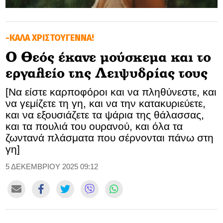
GOLDEN TRAVELLER
-ΚΑΛΑ ΧΡΙΣΤΟΥΓΕΝΝΑ!
SOOZIE’S FRIENDS
Ο Θεός έκανε μούσκεμα και το
CULTURE
εργαλείο της Λειψυδρίας τους
TASTELAND
[Να είστε καρποφόροι και να πληθύνεστε, και
να γεμίζετε τη γη, και να την κατακυριεύετε,
TECH
και να εξουσιάζετε τα ψάρια της θάλασσας,
και τα πουλιά του ουρανού, και όλα τα
HEALTH
ζωντανά πλάσματα που σέρνονται πάνω στη
γη]
MEDIALAND
5 ΔΕΚΕΜΒΡΙΟΥ 2025 09:12
DRIVE
SPORTS
DIA Y NOCHE