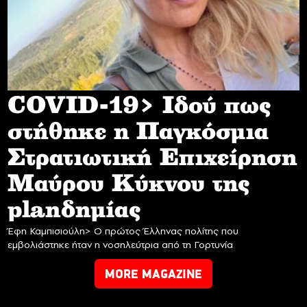
COVID-19> Iδού πως
στήθηκε η Παγκόσμια
Στρατιωτική Επιχείρηση
Mαύρου Κύκνου της
planδημίας
Έφη Καμπισιούλη> Ο πρώτος Έλληνας πολίτης που
εμβολιάστηκε ήταν η νοσηλεύτρια από τη Γορτυνία
MORE MAGAZINE