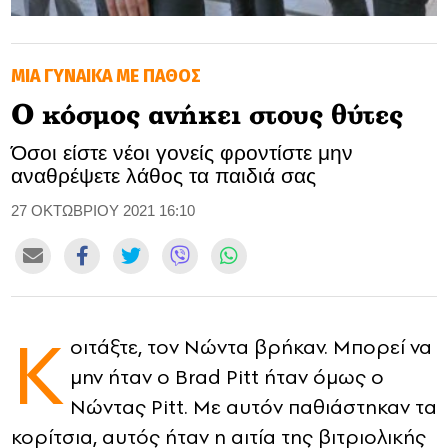
GOLDEN TRAVELLER
ΜΙΑ ΓΥΝΑΙΚΑ ΜΕ ΠΑΘΟΣ
SOOZIE’S FRIENDS
Ο κόσμος ανήκει στους θύτες
CULTURE
Όσοι είστε νέοι γονείς φροντίστε μην
αναθρέψετε λάθος τα παιδιά σας
TASTELAND
27 ΟΚΤΩΒΡΙΟΥ 2021 16:10
TECH
HEALTH
MEDIALAND
K
oιτάξτε, τον Νώντα βρήκαν. Μπορεί να
DRIVE
μην ήταν ο Brad Pitt ήταν όμως ο
SPORTS
Nώντας Pitt. Με αυτόν παθιάστηκαν τα
κορίτσια, αυτός ήταν η αιτία της βιτριολικής
DIA Y NOCHE