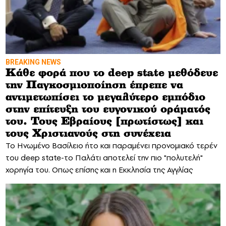
BREAKING NEWS
Κάθε φορά που το deep state μεθόδευε
την Παγκοσμιοποίηση έπρεπε να
αντιμετωπίσει το μεγαλύτερο εμπόδιο
στην επίτευξη του ευγονικού οράματός
του. Τους Εβραίους [πρωτίστως] και
τους Χριστιανούς στη συνέχεια
Το Ηνωμένο Βασίλειο ήτο και παραμένει προνομιακό τερέν
του deep state-το Παλάτι αποτελεί την πιο "πολυτελή"
χορηγία του. Οπως επίσης και η Εκκλησία της Αγγλίας