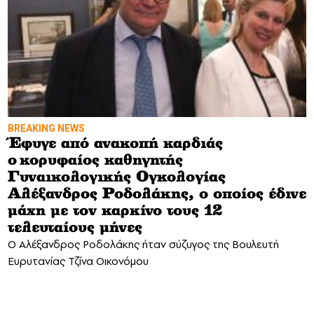
BREAKING NEWS
Έφυγε από ανακοπή καρδιάς
ο κορυφαίος καθηγητής
Γυναικολογικής Ογκολογίας
Αλέξανδρος Ροδολάκης, ο οποίος έδινε
μάχη με τον καρκίνο τους 12
τελευταίους μήνες
Ο Αλέξανδρος Ροδολάκης ήταν σύζυγος της Βουλευτή
Ευρυτανίας Τζίνα Οικονόμου