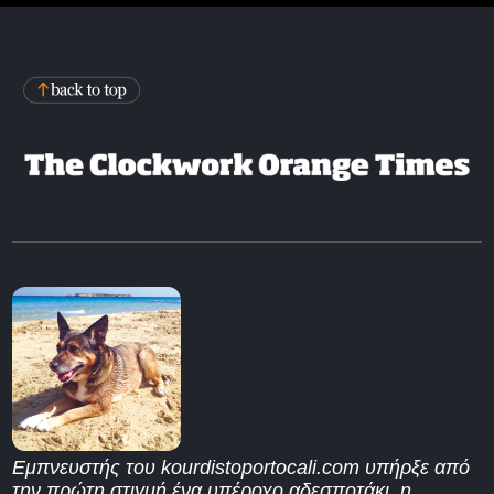
Εμπνευστής του kourdistoportocali.com υπήρξε από
την πρώτη στιγμή ένα υπέροχο αδεσποτάκι, η