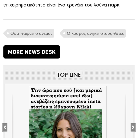
επιχειρηματικότητα είναι ένα τρενάκι του λούνα παρκ
Όσα παίρνει ο άνεμος
Ο κόσμος ανήκει στους θύτες
MORE NEWS DESK
TOP LINE
Tην ώρα που εσύ [και μερικά
δισεκατομμύρια εκεί έξω]
s
ανεβάζεις εμπνευσμένα insta
stories η 29χρονη Nikki
Seaman εκτός από όμορφη
πλουτίζει πουλώντας ελιές
από τη Καλαμάτα