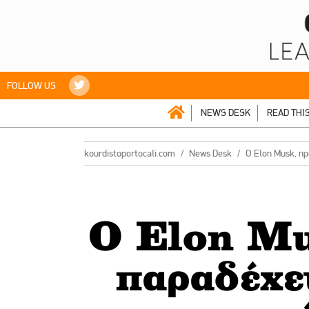
FOLLOW US
NEWS DESK
READ THI
kourdistoportocali.com
News Desk
Ο Elon Musk, πρ
Ο Elon Mu
παραδέχετ