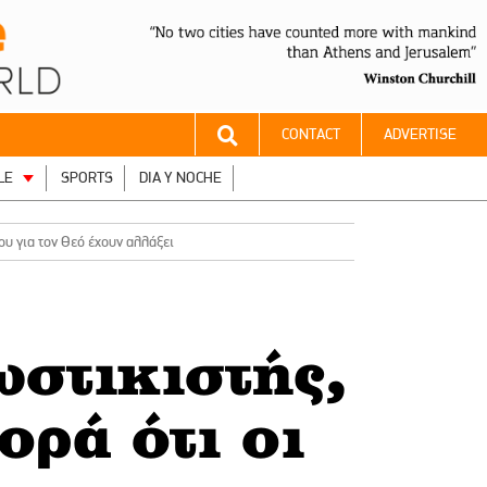
CONTACT
ADVERTISE
LE
SPORTS
DIA Y NOCHE
υ για τον Θεό έχουν αλλάξει
στικιστής,
ορά ότι οι