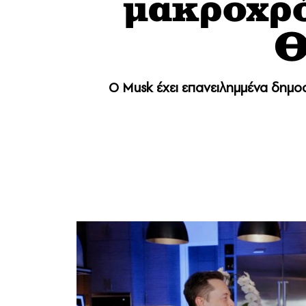
μακροχρό
Θ
Ο Musk έχει επανειλημμένα δημοσι