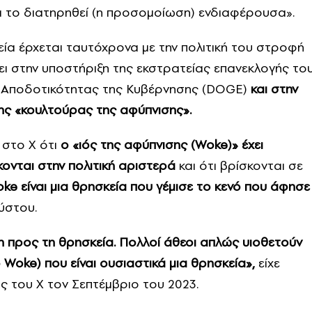
α το διατηρηθεί (η προσομοίωση) ενδιαφέρουσα».
κεία έρχεται ταυτόχρονα με την πολιτική του στροφή
σει στην υποστήριξη της εκστρατείας επανεκλογής το
υ Αποδοτικότητας της Κυβέρνησης (DOGE)
και στην
νης «κουλτούρας της αφύπνισης».
 στο X ότι
ο «ιός της αφύπνισης (Woke)» έχει
κονται στην πολιτική αριστερά
και ότι βρίσκονται σε
ke είναι μια θρησκεία που γέμισε το κενό που άφησε
ύστου.
η προς τη θρησκεία. Πολλοί άθεοι απλώς υιοθετούν
 Woke) που είναι ουσιαστικά μια θρησκεία»,
είχε
ς του X τον Σεπτέμβριο του 2023.