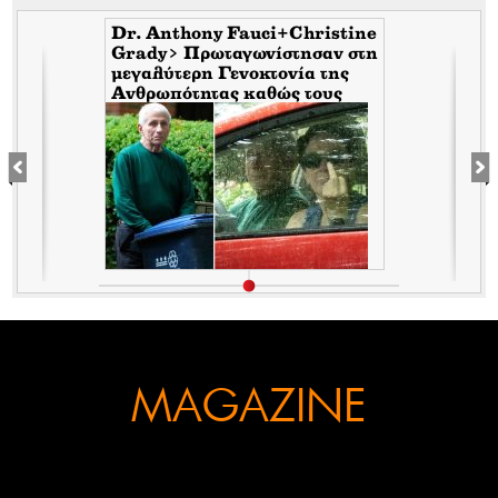
Dr. Anthony Fauci+Christine
Grady> Πρωταγωνίστησαν στη
μεγαλύτερη Γενοκτονία της
Ανθρωπότητας καθώς τους
κάλυπταν οι μηντιακές
ερπύστριες του deep state.
Τώρα η σύζυγος υψώνει το
δάχτυλο στους φωτορεπόρτερ
MAGAZINE