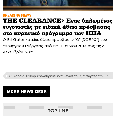
BREAKING NEWS
THE CLEARANCE> Eνας δηλωμένος
ευγονιστής με ειδική άδεια πρόσβασης
στο πυρηνικό πρόγραμμα των ΗΠΑ
O Bill Gates κατείχε άδεια πρόσβασης "Q" [DOE “Q”] του
Υπουργείου Ενέργειας από τις 11 Ιουνίου 2014 έως τις 6
Δεκεμβρίου 2021
Ο Donald Trump εξολοθρεύει έναν-έναν τους αντάρτες των Ρεπουμπλικανών> Θρίαμβος του εκλεκτού του στο Kentucky
MORE NEWS DESK
TOP LINE