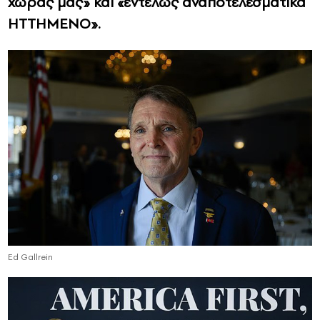
χώρας μας» και «εντελώς αναποτελεσματικά
ΗΤΤΗΜΕΝΟ».
Ed Gallrein