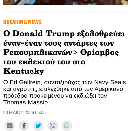
GOLDEN TRAVELLER
BREAKING NEWS
SOOZIE’S FRIENDS
Ο Donald Trump εξολοθρεύει
CULTURE
έναν-έναν τους αντάρτες των
TASTELAND
Ρεπουμπλικανών> Θρίαμβος
του εκλεκτού του στο
TECH
Kentucky
HEALTH
Ο Ed Gallrein, συνταξιούχος των Navy Seals
και αγρότης, επιλέχθηκε από τον Αμερικανό
MEDIALAND
πρόεδρο προκειμένου να εκδιώξει τον
Thomas Massie
DRIVE
20 ΜΑΙΟΥ 2026 05:05
SPORTS
DIA Y NOCHE