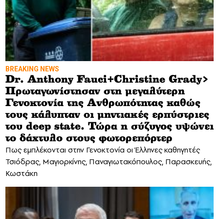
BREAKING NEWS
Dr. Anthony Fauci+Christine Grady>
Πρωταγωνίστησαν στη μεγαλύτερη
Γενοκτονία της Ανθρωπότητας καθώς
τους κάλυπταν οι μηντιακές ερπύστριες
του deep state. Τώρα η σύζυγος υψώνει
το δάχτυλο στους φωτορεπόρτερ
Πως εμπλέκονται στην Γενοκτονία οι Έλληνες καθηγητές
Τσιόδρας, Μαγιορκίνης, Παναγιωτακόπουλος, Παρασκευής,
Κωστάκη