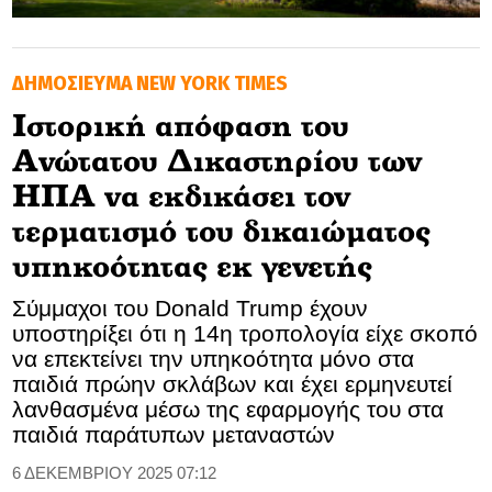
GOLDEN TRAVELLER
ΔΗΜΟΣΙΕΥΜΑ NEW YORK TIMES
SOOZIE’S FRIENDS
Ιστορική απόφαση του
CULTURE
Ανώτατου Δικαστηρίου των
TASTELAND
ΗΠΑ να εκδικάσει τον
τερματισμό του δικαιώματος
TECH
υπηκοότητας εκ γενετής
HEALTH
Σύμμαχοι του Donald Trump έχουν
υποστηρίξει ότι η 14η τροπολογία είχε σκοπό
MEDIALAND
να επεκτείνει την υπηκοότητα μόνο στα
παιδιά πρώην σκλάβων και έχει ερμηνευτεί
DRIVE
λανθασμένα μέσω της εφαρμογής του στα
παιδιά παράτυπων μεταναστών
SPORTS
6 ΔΕΚΕΜΒΡΙΟΥ 2025 07:12
DIA Y NOCHE