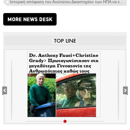
Ιστορική απόφαση του Ανώτατου Δικαστηρίου των ΗΠΑ να εκδικάσει τον τερματισμό του δικαιώματος υπηκοότητας εκ γενετής
MORE NEWS DESK
TOP LINE
Dr. Anthony Fauci+Christine
Grady> Πρωταγωνίστησαν στη
μεγαλύτερη Γενοκτονία της
Ανθρωπότητας καθώς τους
κάλυπταν οι μηντιακές
ερπύστριες του deep state.
Τώρα η σύζυγος υψώνει το
δάχτυλο στους φωτορεπόρτερ