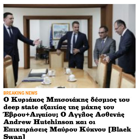
BREAKING NEWS
Ο Κυριάκος Μητσοτάκης δέσμιος του
deep state εξαιτίας της μάχης του
Έβρου+Αιγαίου; Ο Αγγλος Ασθενής
Andrew Hutchinson και οι
Επιχειρήσεις Μαύρου Κύκνου [Black
Swan]