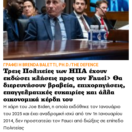
ΓΡΑΦΕΙ Η BRENDA BALETTI, PH.D./THE DEFENCE
Τρεις Πολιτείες των ΗΠΑ έχουν
εκδώσει κλήσεις προς τον Fauci> Θα
διερευνήσουν βραβεία, επιχορηγήσεις,
επαγγελματικές ευκαιρίες και άλλα
οικονομικά κέρδη του
Η χάρη του Joe Biden, η οποία εκδόθηκε τον Ιανουάριο
του 2025 και έχει αναδρομική ισχύ από την 1η Ιανουαρίου
2014, δεν προστατεύει τον Fauci από διώξεις σε επίπεδο
Πολιτείας