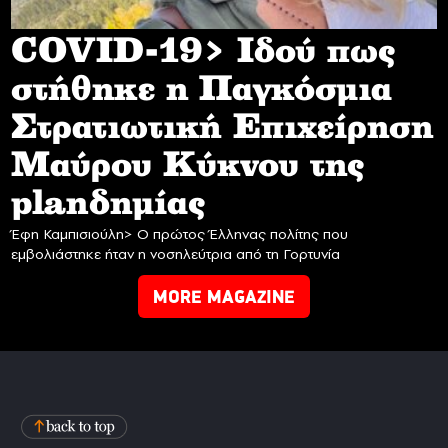
COVID-19> Iδού πως
στήθηκε η Παγκόσμια
Στρατιωτική Επιχείρηση
Mαύρου Κύκνου της
planδημίας
Έφη Καμπισιούλη> Ο πρώτος Έλληνας πολίτης που
εμβολιάστηκε ήταν η νοσηλεύτρια από τη Γορτυνία
MORE MAGAZINE