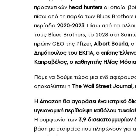
προσεχτικών
head hunters
οι οποίοι β
πίσω από τη παρέα των Blues Brothers 
περίοδο
2020-2023
. Πίσω από τα αλλο
τους Blues Brothers, το 2028 στη Saint
πρώην CEO της Pfizer,
Αlbert Bourla
, 
Δημόπουλος του ΕΚΠΑ, ο επίσης Έλληνα
Καπραβέλος, ο καθηγητής Ηλίας Μόσιαλ
Πάμε να δούμε τώρα μια ενδιαφέρουσ
αποκαλύπτει η
The Wall Street Journal,
Η Amazon θα αγοράσει ένα ιατρικό δίκτ
υγειονομική περίθαλψη καθόλου τυχαία
Η συμφωνία των
3,9 δισεκατομμυρίων
βάση με εταιρείες που πληρώνουν για 