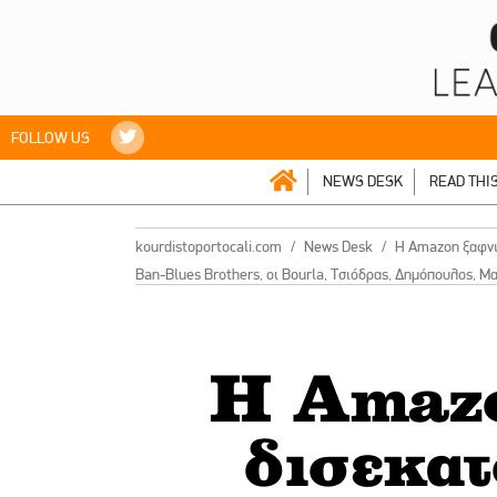
FOLLOW US
NEWS DESK
READ THI
kourdistoportocali.com
News Desk
H Amazon ξαφνικ
Ban-Blues Brothers, οι Βοurla, Τσιόδρας, Δημόπουλος, Μ
H Amazo
δισεκατ