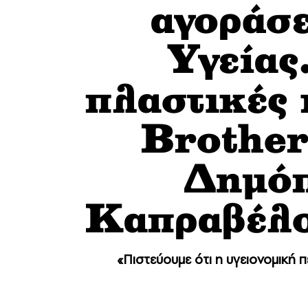
αγοράσε
Υγείας
πλαστικές 
Brother
Δημόπ
Καπραβέλο
«Πιστεύουμε ότι η υγειονομική