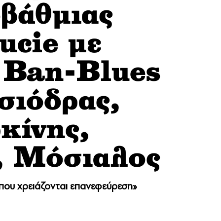
οβάθμιας
ucie με
y Ban-Blues
σιόδρας,
κίνης,
, Μόσιαλος
 που χρειάζονται επανεφεύρεση»