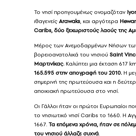
Το νησί προηγουμένως ονομαζόταν
Iyo
ιθαγενείς
Arawaks
, και αργότερα
Hewan
Caribs, δύο ξεχωριστούς λαούς της Αμε
Μέρος των Ανεμοδαρμένων Νήσων των 
βορειοανατολικά του νησιού
Saint Vinc
Μαρτινίκας.
Καλύπτει μια έκταση 617 km
165.595 στην απογραφή του 2010.
Η μεγ
σημερινή της πρωτεύουσα και η δεύτερ
αποικιακή πρωτεύουσα στο νησί.
Οι Γάλλοι ήταν οι πρώτοι Ευρωπαίοι π
το νησιωτικό νησί Caribs το 1660. Η Αγ
1667.
Τα επόμενα χρόνια, ήταν σε πόλεμ
του νησιού άλλαζε συχνά
.