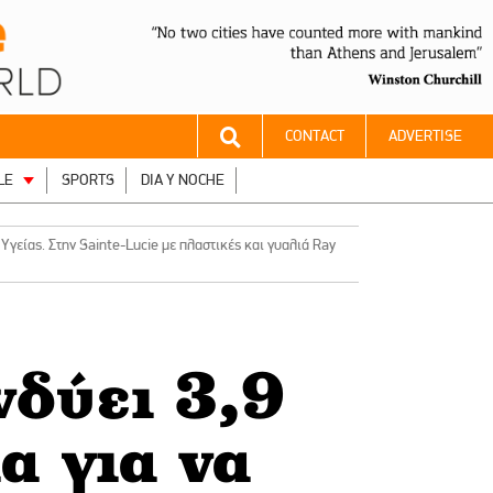
CONTACT
ADVERTISE
LE
SPORTS
DIA Y NOCHE
γείας. Στην Sainte-Lucie με πλαστικές και γυαλιά Ray
δύει 3,9
α για να