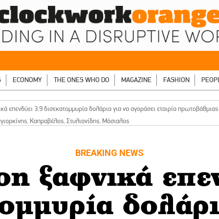
S
ECONOMY
THE ONES WHO DO
MAGAZINE
FASHION
PEOP
ά επενδύει 3,9 δισεκατομμυρία δολάρια για να αγοράσει εταιρία πρωτοβάθμιας Υ
αγιορκίνης, Καπραβέλος, Στυλιανίδης, Μόσιαλος
BREAKING NEWS
n ξαφνικά επεν
ομμυρία δολάρι