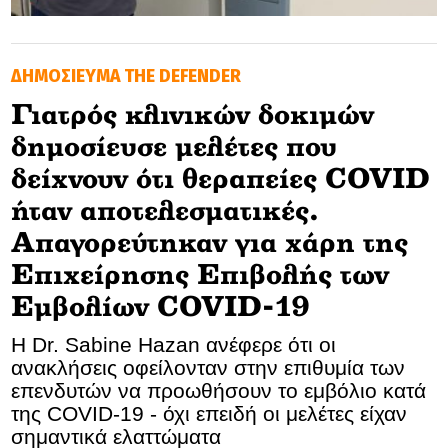
GOLDEN TRAVELLER
ΔΗΜΟΣΙΕΥΜΑ THE DEFENDER
SOOZIE’S FRIENDS
Γιατρός κλινικών δοκιμών
CULTURE
δημοσίευσε μελέτες που
TASTELAND
δείχνουν ότι θεραπείες COVID
ήταν αποτελεσματικές.
TECH
Απαγορεύτηκαν για χάρη της
HEALTH
Επιχείρησης Επιβολής των
Εμβολίων COVID-19
MEDIALAND
Η Dr. Sabine Hazan ανέφερε ότι οι
DRIVE
ανακλήσεις οφείλονταν στην επιθυμία των
επενδυτών να προωθήσουν το εμβόλιο κατά
SPORTS
της COVID-19 - όχι επειδή οι μελέτες είχαν
σημαντικά ελαττώματα
DIA Y NOCHE