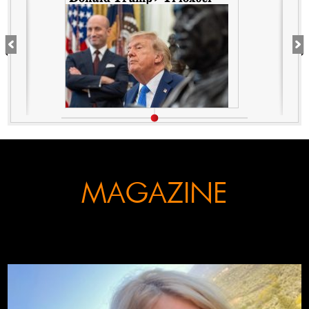
ήταν Aπίθανα!
MAGAZINE