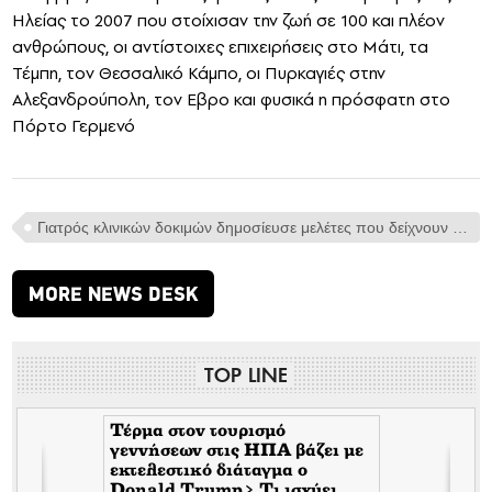
Ηλείας το 2007 που στοίχισαν την ζωή σε 100 και πλέον
ανθρώπους, οι αντίστοιχες επιχειρήσεις στο Μάτι, τα
Τέμπη, τον Θεσσαλικό Κάμπο, οι Πυρκαγιές στην
Αλεξανδρούπολη, τον Εβρο και φυσικά η πρόσφατη στο
Πόρτο Γερμενό
Γιατρός κλινικών δοκιμών δημοσίευσε μελέτες που δείχνουν ότι οι θεραπείες για την COVID ήταν αποτελεσματικές> Φαρμακευτικοί επενδυτές πέτυχαν την ανάκληση τους
MORE NEWS DESK
TOP LINE
Η Επιτροπή του ΟΗΕ για το
Κλίμα [IPCC] παραδέχεται
σιωπηλά ότι τα σενάρια της
για την Ημέρα της Κρίσης