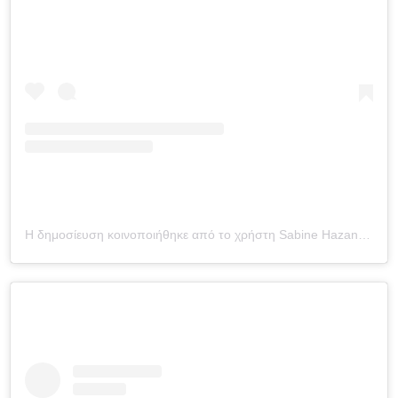
Η δημοσίευση κοινοποιήθηκε από το χρήστη Sabine Hazan, MD (@dr.sabinehazan)