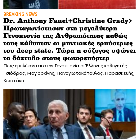
BREAKING NEWS
Dr. Anthony Fauci+Christine Grady>
Πρωταγωνίστησαν στη μεγαλύτερη
Γενοκτονία της Ανθρωπότητας καθώς
τους κάλυπταν οι μηντιακές ερπύστριες
του deep state. Τώρα η σύζυγος υψώνει
το δάχτυλο στους φωτορεπόρτερ
Πως εμπλέκονται στην Γενοκτονία οι Έλληνες καθηγητές
Τσιόδρας, Μαγιορκίνης, Παναγιωτακόπουλος, Παρασκευής,
Κωστάκη