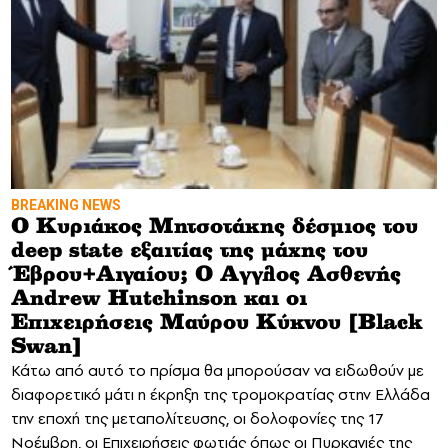
BREAKING NEWS
Ο Κυριάκος Μητσοτάκης δέσμιος του
deep state εξαιτίας της μάχης του
Έβρου+Αιγαίου; Ο Αγγλος Ασθενής
Andrew Hutchinson και οι
Επιχειρήσεις Μαύρου Κύκνου [Black
Swan]
Κάτω από αυτό το πρίσμα θα μπορούσαν να ειδωθούν με
διαφορετικό μάτι η έκρηξη της τρομοκρατίας στην Ελλάδα
την εποχή της μεταπολίτευσης, οι δολοφονίες της 17
Νοέμβρη, οι Επιχειρήσεις φωτιάς όπως οι Πυρκαγιές της