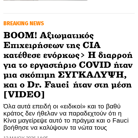
GOLDEN TRAVELLER
BREAKING NEWS
SOOZIE’S FRIENDS
BOOM! Αξιωματικός
CULTURE
Επιχειρήσεων της CIA
TASTELAND
κατέθεσε ενόρκως> Η διαρροή
για το εργαστήριο COVID ήταν
TECH
μια σκόπιμη ΣΥΓΚΑΛΥΨΗ,
HEALTH
και ο Dr. Fauci ήταν στη μέση
[VIDEO]
MEDIALAND
Όλα αυτά επειδή οι «ειδικοί» και το βαθύ
DRIVE
κράτος δεν ήθελαν να παραδεχτούν ότι η
Κίνα μαγείρεψε αυτό το πράγμα και ο Fauci
SPORTS
βοήθησε να καλύψουν τα νώτα τους
DIA Y NOCHE