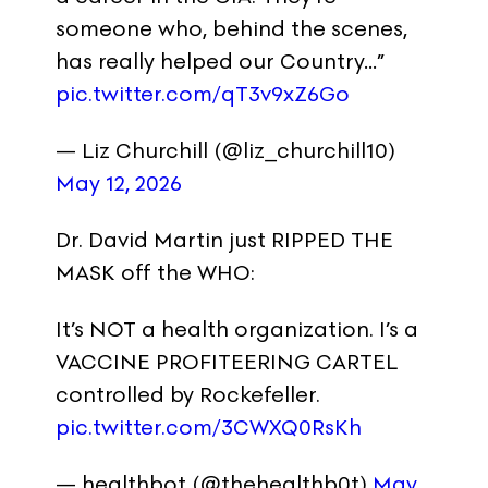
someone who, behind the scenes,
has really helped our Country…”
pic.twitter.com/qT3v9xZ6Go
— Liz Churchill (@liz_churchill10)
May 12, 2026
Dr. David Martin just RIPPED THE
MASK off the WHO:
It’s NOT a health organization. I’s a
VACCINE PROFITEERING CARTEL
controlled by Rockefeller.
pic.twitter.com/3CWXQ0RsKh
— healthbot (@thehealthb0t)
May