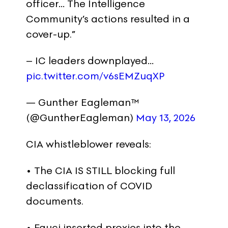
officer… The Intelligence
Community’s actions resulted in a
cover-up.”
– IC leaders downplayed…
pic.twitter.com/v6sEMZuqXP
— Gunther Eagleman™
(@GuntherEagleman)
May 13, 2026
CIA whistleblower reveals:
• The CIA IS STILL blocking full
declassification of COVID
documents.
• Fauci inserted proxies into the