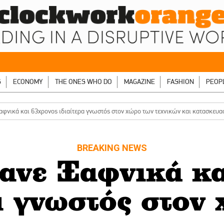
S
ECONOMY
THE ONES WHO DO
MAGAZINE
FASHION
PEOP
αφνικά και 63χρονος ιδιαίτερα γνωστός στον χώρο των τεχνικών και κατασκευ
BREAKING NEWS
ανε Ξαφνικά κα
α γνωστός στον