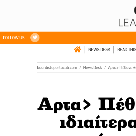
FOLLOW US
NEWS DESK
READ THI
kourdistoportocali.com
News Desk
Αρτα> Πέθανε Ξ
Αρτα> Πέθ
ιδιαίτερ