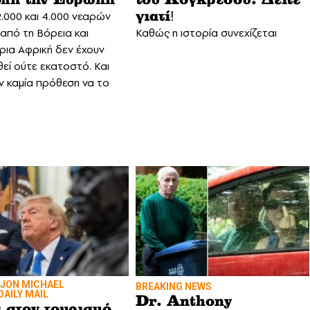
.000 και 4.000 νεαρών
γιατί!
από τη Βόρεια και
Καθώς η ιστορία συνεχίζεται
ια Αφρική δεν έχουν
θεί ούτε εκατοστό. Και
ν καμία πρόθεση να το
 JON MICHAEL
BREAKING NEWS
AILY MAIL
Dr. Anthony
 στον τουρισμό