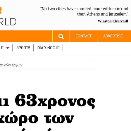
CONTACT
ADVERTISE
LE
SPORTS
DIA Y NOCHE
αστικών έργων
ι 63χρονος
 χώρο των