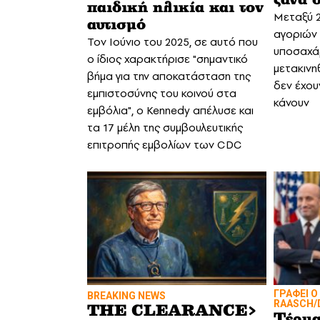
παιδική ηλικία και τον
Mεταξύ 2
αυτισμό
αγοριών 
Τον Ιούνιο του 2025, σε αυτό που
υποσαχάρ
ο ίδιος χαρακτήρισε "σημαντικό
μετακινη
βήμα για την αποκατάσταση της
δεν έχου
εμπιστοσύνης του κοινού στα
κάνουν
εμβόλια", ο Kennedy απέλυσε και
τα 17 μέλη της συμβουλευτικής
επιτροπής εμβολίων των CDC
ΓΡΑΦΕΙ Ο
BREAKING NEWS
RAASCH/D
THE CLEARANCE>
Τέρμα