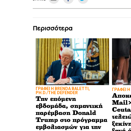
Περισσότερα
ΓΡΑΦΕΙ Η BRENDA BALETTI,
ΓΡΑΦΕΙ Η
PH.D./THE DEFENDER
Αποκ
Την επόμενη
Mail>
εβδομάδα, σημαντική
Ceuta
παρέμβαση Donald
τελει
Trump στο πρόγραμμα
ξεκίν
εμβολιασμών για την
ξανά 