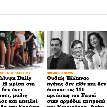
 SUE REID/DAILY MAIL
BREAKING NEWS
άλυψη Daily
Ουδείς Έλληνας
 Η κρίση στη
ηγέτης δεν είδε και δεν
 δεν έχει
άκουσε τις 111
ώσει, μόλις
αρνήσεις του Fauci
ησε και απειλεί
στην αρμόδια επιτροπή
όλη την Ευρώπη
του Κογκρέσου. Δείτε