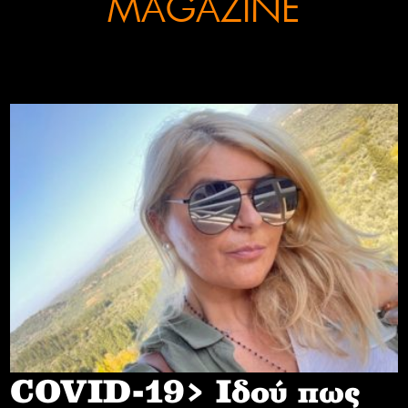
MAGAZINE
COVID-19> Iδού πως