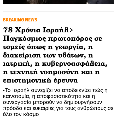
GOLDEN TRAVELLER
BREAKING NEWS
SOOZIE’S FRIENDS
78 Xρόνια Ισραήλ>
CULTURE
Παγκόσμιος πρωτοπόρος σε
TASTELAND
τομείς όπως η γεωργία, η
διαχείριση των υδάτων, η
TECH
ιατρική, η κυβερνοασφάλεια,
HEALTH
η τεχνητή νοημοσύνη και η
επιστημονική έρευνα
MEDIALAND
-Το Ισραήλ συνεχίζει να αποδεικνύει πώς η
DRIVE
καινοτομία, η αποφασιστικότητα και η
συνεργασία μπορούν να δημιουργήσουν
SPORTS
πρόοδο και ευκαιρίες για τους ανθρώπους σε
όλο τον κόσμο
DIA Y NOCHE