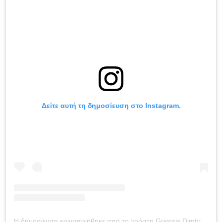
Δείτε αυτή τη δημοσίευση στο Instagram.
Η δημοσίευση κοινοποιήθηκε από το χρήστη Grigoris Dimitriadis (@dimitriadis_gr)