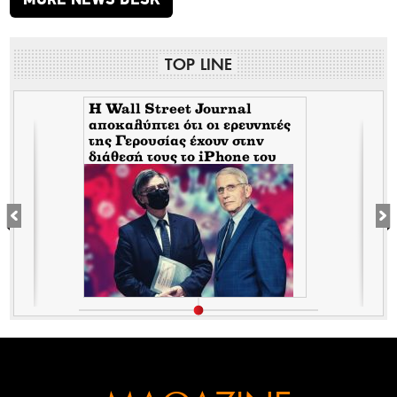
TOP LINE
H Wall Street Journal
αποκαλύπτει ότι οι ερευνητές
της Γερουσίας έχουν στην
διάθεσή τους το iPhone του
Tony Fauci από την περίοδο
της πανδημίας. Τι σημαίνει
αυτό για τον εμπλεκόμενο
Σωτήρη Τσιόδρα