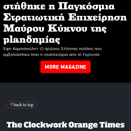
στήθηκε η Παγκόσμια
Στρατιωτική Επιχείρηση
Mαύρου Κύκνου της
planδημίας
Έφη Καμπισιούλη> Ο πρώτος Έλληνας πολίτης που
εμβολιάστηκε ήταν η νοσηλεύτρια από τη Γορτυνία
MORE MAGAZINE