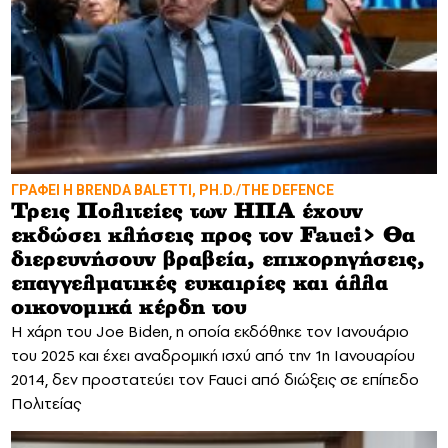
ΓΡΑΦΕΙ Η BRENDA BALETTI, PH.D./THE DEFENCE
Τρεις Πολιτείες των ΗΠΑ έχουν
εκδώσει κλήσεις προς τον Fauci> Θα
διερευνήσουν βραβεία, επιχορηγήσεις,
επαγγελματικές ευκαιρίες και άλλα
οικονομικά κέρδη του
Η χάρη του Joe Biden, η οποία εκδόθηκε τον Ιανουάριο
του 2025 και έχει αναδρομική ισχύ από την 1η Ιανουαρίου
2014, δεν προστατεύει τον Fauci από διώξεις σε επίπεδο
Πολιτείας