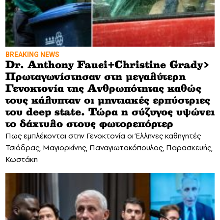
BREAKING NEWS
Dr. Anthony Fauci+Christine Grady>
Πρωταγωνίστησαν στη μεγαλύτερη
Γενοκτονία της Ανθρωπότητας καθώς
τους κάλυπταν οι μηντιακές ερπύστριες
του deep state. Τώρα η σύζυγος υψώνει
το δάχτυλο στους φωτορεπόρτερ
Πως εμπλέκονται στην Γενοκτονία οι Έλληνες καθηγητές
Τσιόδρας, Μαγιορκίνης, Παναγιωτακόπουλος, Παρασκευής,
Κωστάκη