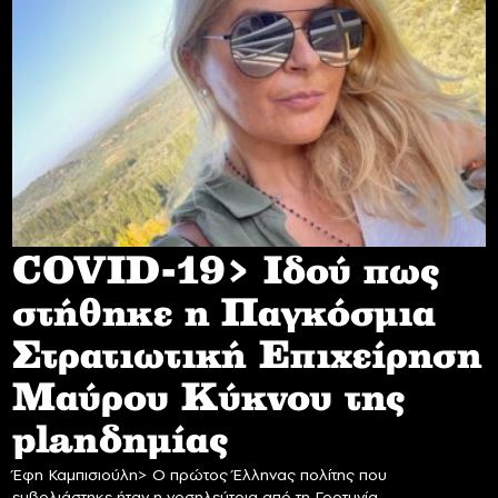
COVID-19> Iδού πως
στήθηκε η Παγκόσμια
Στρατιωτική Επιχείρηση
Mαύρου Κύκνου της
planδημίας
Έφη Καμπισιούλη> Ο πρώτος Έλληνας πολίτης που
εμβολιάστηκε ήταν η νοσηλεύτρια από τη Γορτυνία