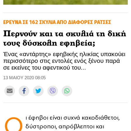
GOLDEN TRAVELLER
ΈΡΕΥΝΑ ΣΕ 162 ΣΚΥΛΙΑ ΑΠΟ ΔΙΑΦΟΡΕΣ ΡΑΤΣΕΣ
SOOZIE’S FRIENDS
Περνούν και τα σκυλιά τη δική
CULTURE
τους δύσκολη εφηβεία;
TASTELAND
Ένας «αντάρτης» εφηβικής ηλικίας υπακούει
περισσότερο στις εντολές ενός ξένου παρά
TECH
σε εκείνες του αφεντικού του...
HEALTH
13 ΜΑΙΟΥ 2020 08:05
MEDIALAND
DRIVE
Ο
ι έφηβοι είναι συχνά κακοδιάθετοι,
SPORTS
δύστροποι, απρόβλεπτοι και
DIA Y NOCHE