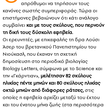
απρόθυμοι να τηρήσουν τους
κανόνες σωστής συμπεριφοράς. Τώρα οι
CONTACT
επιστήμονες βεβαιώνουν ότι κάτι ανάλογο
ADVERTISE
συμβαίνει
και με τους σκύλους, που περνούν
τη δική τους δύσκολη εφηβεία.
Οι ερευνητές, με επικεφαλής τη δρα Λούσι
Άσερ του βρετανικού Πανεπιστημίου του
Νιούκασλ, που έκαναν τη σχετική
δημοσίευση στο περιοδικό βιολογίας
Biology Letters, σύμφωνα με το Science και
την «Γκάρντιαν»,
μελέτησαν 82 σκύλους
ηλικίας πέντε μηνών και 80 σκύλους ηλικίας
οκτώ μηνών από διάφορες ράτσες,
στις
οποίες η εφηβεία αρχίζει μεταξύ του έκτου
και του ένατου μήνα ζωής (στα περισσότερα