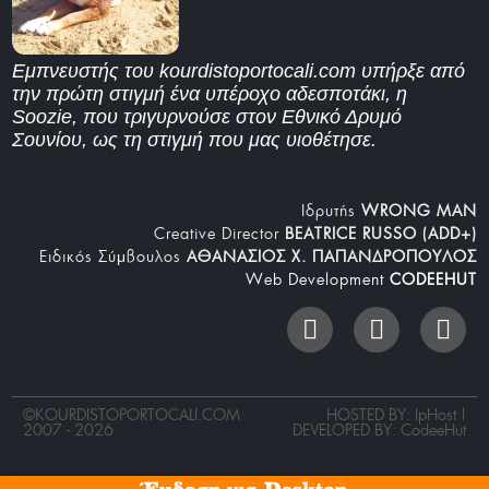
Εμπνευστής του kourdistoportocali.com υπήρξε από
την πρώτη στιγμή ένα υπέροχο αδεσποτάκι, η
Soozie, που τριγυρνούσε στον Εθνικό Δρυμό
Σουνίου, ως τη στιγμή που μας υιοθέτησε.
Iδρυτής
WRONG MAN
Creative Director
BEATRICE RUSSO (ADD+)
Ειδικός Σύμβουλος
ΑΘΑΝΑΣΙΟΣ Χ. ΠΑΠΑΝΔΡΟΠΟΥΛΟΣ
Web Development
CODEEHUT
©
KOURDISTOPORTOCALI.COM
HOSTED BY: IpHost |
2007 - 2026
DEVELOPED BY:
CodeeHut