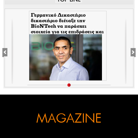
Γερμανικό Δικαστήριο
δικαστήριο διέταξε την
BioNTech να παράσχει
στοιχεία για τις επιδράσεις και
τις παρενέργειες των παρτίδων
FE6975 και 1D020A
MAGAZINE