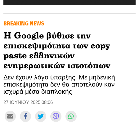
GOLDEN TRAVELLER
BREAKING NEWS
SOOZIE’S FRIENDS
H Google βύθισε την
CULTURE
επισκεψιμότητα των copy
TASTELAND
paste ελληνικών
ενημερωτικών ιστοτόπων
TECH
Δεν έχουν λόγο ύπαρξης. Με μηδενική
HEALTH
επισκεψιμότητα δεν θα αποτελούν καν
ισχυρά μέσα διαπλοκής
MEDIALAND
27 ΙΟΥΝΙΟΥ 2025 08:06
DRIVE
SPORTS
DIA Y NOCHE