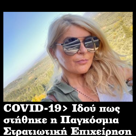
COVID-19> Iδού πως
στήθηκε η Παγκόσμια
Στρατιωτική Επιχείρηση