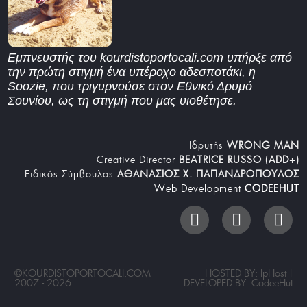
Εμπνευστής του kourdistoportocali.com υπήρξε από
την πρώτη στιγμή ένα υπέροχο αδεσποτάκι, η
Soozie, που τριγυρνούσε στον Εθνικό Δρυμό
Σουνίου, ως τη στιγμή που μας υιοθέτησε.
Iδρυτής
WRONG MAN
Creative Director
BEATRICE RUSSO (ADD+)
Ειδικός Σύμβουλος
ΑΘΑΝΑΣΙΟΣ Χ. ΠΑΠΑΝΔΡΟΠΟΥΛΟΣ
Web Development
CODEEHUT
©
KOURDISTOPORTOCALI.COM
HOSTED BY: IpHost |
2007 - 2026
DEVELOPED BY:
CodeeHut