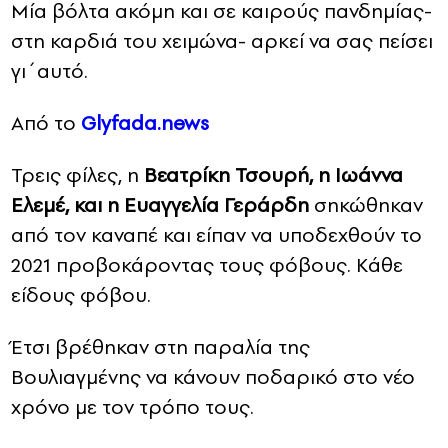
Μία βόλτα ακόμη και σε καιρούς πανδημίας-
στη καρδιά του χειμώνα- αρκεί να σας πείσει
CONTACT
γι΄αυτό.
ADVERTISE
Aπό το
Glyfada.news
Τρεις φίλες, η
Βεατρίκη Τσουρή, η Ιωάννα
Ελεμέ, και η Ευαγγελία Γεράρδη
σηκώθηκαν
από τον καναπέ και είπαν να υποδεχθούν το
2021 προβοκάροντας τους φόβους. Κάθε
είδους φόβου.
Έτσι βρέθηκαν στη παραλία της
Βουλιαγμένης να κάνουν ποδαρικό στο νέο
χρόνο με τον τρόπο τους.