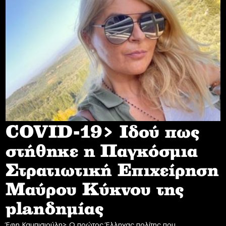
COVID-19> Iδού πως
στήθηκε η Παγκόσμια
Στρατιωτική Επιχείρηση
Mαύρου Κύκνου της
planδημίας
Έφη Καμπισιούλη> Ο πρώτος Έλληνας πολίτης που