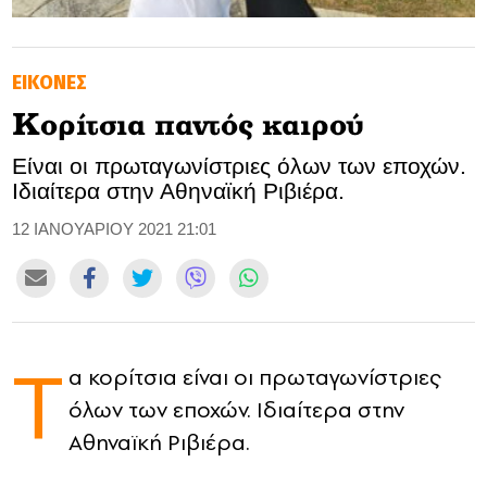
GOLDEN TRAVELLER
EΙΚΟΝΕΣ
SOOZIE’S FRIENDS
Koρίτσια παντός καιρού
CULTURE
Είναι οι πρωταγωνίστριες όλων των εποχών.
Ιδιαίτερα στην Αθηναϊκή Ριβιέρα.
TASTELAND
12 ΙΑΝΟΥΑΡΙΟΥ 2021 21:01
TECH
HEALTH
MEDIALAND
T
α κορίτσια είναι οι πρωταγωνίστριες
DRIVE
όλων των εποχών. Ιδιαίτερα στην
SPORTS
Αθηναϊκή Ριβιέρα
.
DIA Y NOCHE