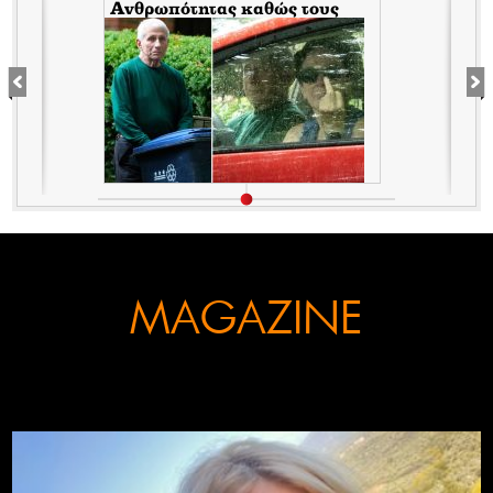
Ανθρωπότητας καθώς τους
κάλυπταν οι μηντιακές
ερπύστριες του deep state.
Τώρα η σύζυγος υψώνει το
δάχτυλο στους φωτορεπόρτερ
MAGAZINE