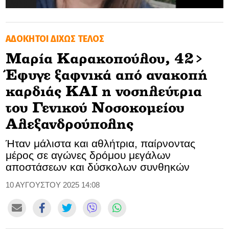
GOLDEN TRAVELLER
ΑΔΟΚΗΤΟΙ ΔΙΧΩΣ ΤΕΛΟΣ
SOOZIE’S FRIENDS
Μαρία Καρακοπούλου, 42>
CULTURE
Έφυγε ξαφνικά από ανακοπή
TASTELAND
καρδιάς KAI η νοσηλεύτρια
του Γενικού Νοσοκομείου
TECH
Αλεξανδρούπολης
HEALTH
Ήταν μάλιστα και αθλήτρια, παίρνοντας
μέρος σε αγώνες δρόμου μεγάλων
MEDIALAND
αποστάσεων και δύσκολων συνθηκών
DRIVE
10 ΑΥΓΟΥΣΤΟΥ 2025 14:08
SPORTS
DIA Y NOCHE