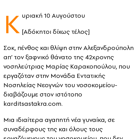
K
CONTACT
υριακή 10 Αυγούστου
ADVERTISE
[Αδόκητοι δίχως τέλος]
Σοκ, πένθος και θλίψη στην Αλεξανδρούπολη
απ’ τον ξαφνικό θάνατο της 42χρονης
νοσηλεύτριας Μαρίας Καρακοπούλου, που
εργαζόταν στην Μονάδα Εντατικής
Νοσηλείας Νεογνών του νοσοκομείου-
διαβάζουμε στον ιστότοπο
karditsastakra.com.
Μια ιδιαίτερα αγαπητή νέα γυναίκα, σε
συναδέρφους της και όλους τους
εργαζόμενους του νοσοκομείου, που δεν