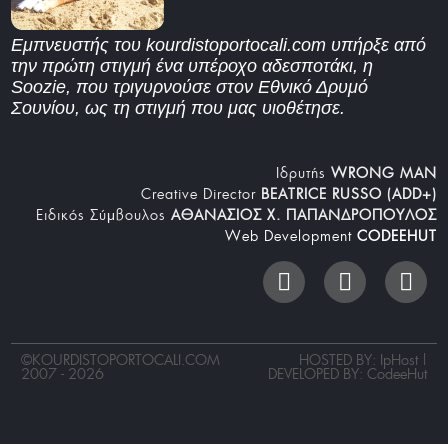
Εμπνευστής του kourdistoportocali.com υπήρξε από
την πρώτη στιγμή ένα υπέροχο αδεσποτάκι, η
Soozie, που τριγυρνούσε στον Εθνικό Δρυμό
Σουνίου, ως τη στιγμή που μας υιοθέτησε.
Iδρυτής
WRONG MAN
Creative Director
BEATRICE RUSSO (ADD+)
Ειδικός Σύμβουλος
ΑΘΑΝΑΣΙΟΣ Χ. ΠΑΠΑΝΔΡΟΠΟΥΛΟΣ
Web Development
CODEEHUT
©
KOURDISTOPORTOCALI.COM
HOSTED BY: IpHost |
2007 - 2026
DEVELOPED BY:
CodeeHut