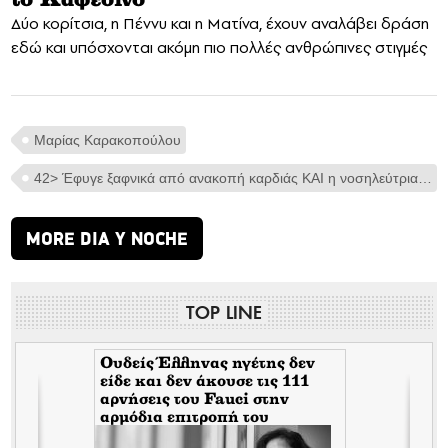
Δύο κορίτσια, η Πέννυ και η Ματίνα, έχουν αναλάβει δράση
εδώ και υπόσχονται ακόμη πιο πολλές ανθρώπινες στιγμές
Μαρίας Καρακοπούλου
42> Έφυγε ξαφνικά από ανακοπή καρδιάς KAI η νοσηλεύτρια του Γενικού Νοσοκομείου Αλεξανδρούπολης
MORE DIA Y NOCHE
TOP LINE
Ουδείς Έλληνας ηγέτης δεν
είδε και δεν άκουσε τις 111
αρνήσεις του Fauci στην
αρμόδια επιτροπή του
Κογκρέσου. Δείτε γιατί!