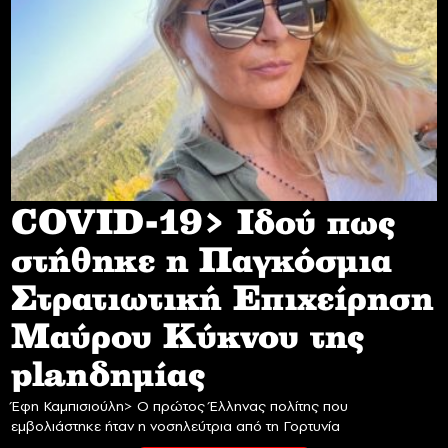
COVID-19> Iδού πως
στήθηκε η Παγκόσμια
Στρατιωτική Επιχείρηση
Mαύρου Κύκνου της
planδημίας
Έφη Καμπισιούλη> Ο πρώτος Έλληνας πολίτης που
εμβολιάστηκε ήταν η νοσηλεύτρια από τη Γορτυνία