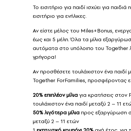
Το εισιτήριο για παιδί ισχύει για παιδιά 
εισιτήριο για ενήλικες.
Αν είστε μέλος του Miles+Bonus, ενερ
έως και 5 μέλη. Όλα τα μίλια εξαργύρω
αυτόματα στο υπόλοιπο του Together λ
γρήγορα!
Αν προσθέσετε τουλάχιστον ένα παιδί 
Together ForFamilies, προσφέροντας 
20% επιπλέον μίλια
για κρατήσεις στον 
τουλάχιστον ένα παιδί μεταξύ 2 – 11 ετ
50% λιγότερα μίλια
προς εξαργύρωση σε 
μεταξύ 2 – 11 ετών
1
εκπτωτικό κουπόνι 20%
ανά έτος, για τ