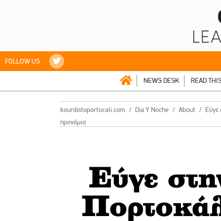
FOLLOW US
NEWS DESK
READ THI
kourdistoportocali.com
Dia Y Noche
About
Eύγε 
προνόμια
Eύγε στη
Πορτοκάλ