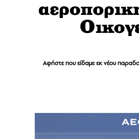
αεροπορικη
Οικογ
Αφήστε που είδαμε εκ νέου παραδοσ