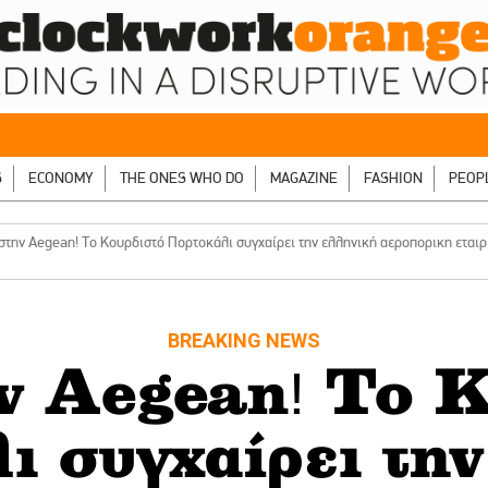
S
ECONOMY
THE ONES WHO DO
MAGAZINE
FASHION
PEOP
στην Aegean! Το Κουρδιστό Πορτοκάλι συγχαίρει την ελληνική αεροπορικη εται
BREAKING NEWS
ν Aegean! Το 
ι συγχαίρει την